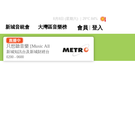
8月8日 (星期六)
｜
29
°C
84
%
|
新城音統會
大灣區音樂榜
會員
登入
直播 / 重溫
只想聽音樂 [Music All
Night]
新城知訊台及新城財經台
聯播
0200 - 0600