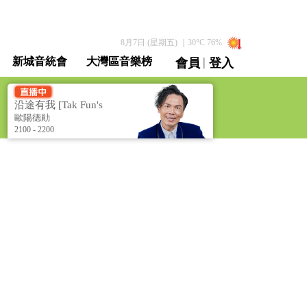
8月7日 (星期五)
｜
30
°C
76
%
|
新城音統會
大灣區音樂榜
會員
登入
直播 / 重溫
沿途有我 [Tak Fun's
Music Choice]
歐陽德勛
2100 - 2200