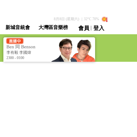
8月8日 (星期六)
｜
32
°C
70
%
|
新城音統會
大灣區音樂榜
會員
登入
直播 / 重溫
Ben 同 Benson
「chur」 到行 [Ben &
李有毅 李國煒
Benson Talk Show]
2300 - 0100