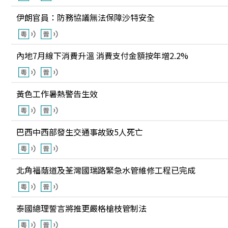
伊朗官員：防務協議無法保障沙特安全
內地7月線下消費升溫 消費支付金額按年增2.2%
黃色工作暑熱警告生效
巴西中西部發生交通事故致5人死亡
北角福蔭道及荃灣國瑞路緊急水管維修工程已完成
泰國總理誓言將推更嚴格槍枝管制法