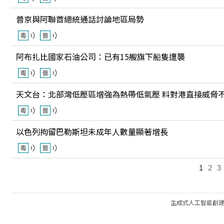
普京與阿聯酋總統通話討論地區局勢
阿布扎比國家石油公司：已有15艘旗下船隻遭襲
天文台：北部灣低壓區增強為熱帶低氣壓 料對港直接威脅
以色列拘留巴勒斯坦未成年人數量顯著增長
1
2
3
生成式人工智能創