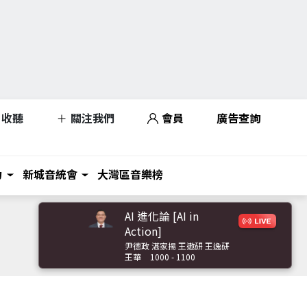
收聽
關注我們
會員
廣告查詢
力
新城音統會
大灣區音樂榜
AI 進化論 [AI in
Action]
尹德政 湛家揚 王遨研 王逸研
王華
1000 - 1100