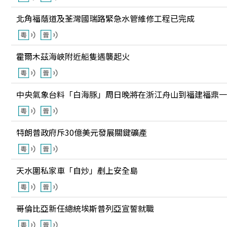
北角福蔭道及荃灣國瑞路緊急水管維修工程已完成
霍爾木茲海峽附近船隻遇襲起火
中央氣象台料「白海豚」周日晚將在浙江舟山到福建福鼎一
特朗普政府斥30億美元發展關鍵礦產
天水圍私家車「自炒」剷上安全島
哥倫比亞新任總統埃斯普列亞宣誓就職