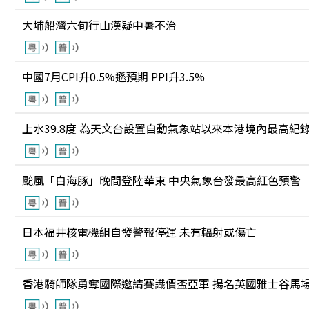
大埔船灣六旬行山漢疑中暑不治
中國7月CPI升0.5%遜預期 PPI升3.5%
上水39.8度 為天文台設置自動氣象站以來本港境內最高紀
颱風「白海豚」晚間登陸華東 中央氣象台發最高紅色預警
日本福井核電機組自發警報停運 未有輻射或傷亡
香港騎師隊勇奪國際邀請賽識價盃亞軍 揚名英國雅士谷馬