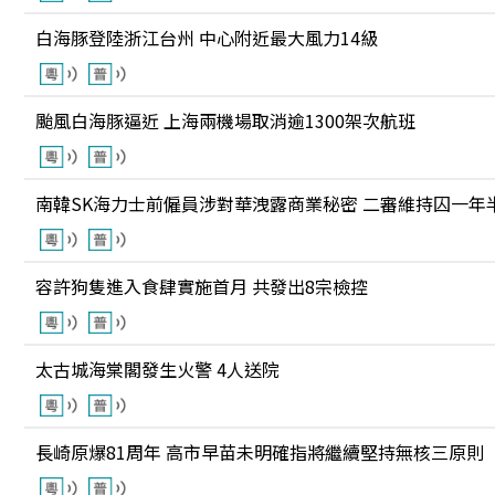
白海豚登陸浙江台州 中心附近最大風力14級
颱風白海豚逼近 上海兩機場取消逾1300架次航班
南韓SK海力士前僱員涉對華洩露商業秘密 二審維持囚一年
容許狗隻進入食肆實施首月 共發出8宗檢控
太古城海棠閣發生火警 4人送院
長崎原爆81周年 高市早苗未明確指將繼續堅持無核三原則