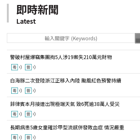
即時新聞
Latest
警破村屋爆竊集團拘5人涉19案失210萬元財物
白海豚二次登陸浙江正移入內陸 颱風紅色預警持續
菲律賓本月接連出現極端天氣 致6死逾38萬人受災
長期病患5歲女童確診甲型流感併發敗血症 情況嚴重