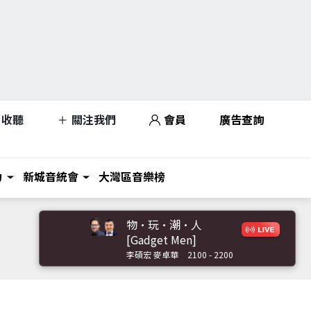
收聽
關注我們
會員
廣告查詢
力
新城音統會
大灣區音樂榜
物·玩·潮·人
[Gadget Men]
李碩宏 麥卓華
2100 - 2200