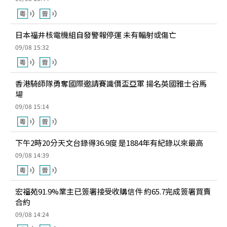
日本福井核電機組自發警報停運 未有輻射或傷亡
09/08 15:32
香港騎師隊勇奪國際邀請賽識價盃亞軍 揚名英國雅士谷馬
場
09/08 15:14
下午2時20分天文台錄得36.9度 是1884年有紀錄以來最高
09/08 14:39
宏福苑91.9%業主已簽署接受收購信件 約65.7完成簽署買賣
合約
09/08 14:24