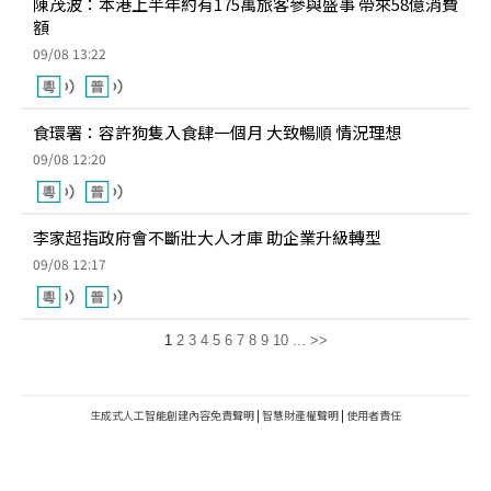
陳茂波：本港上半年約有175萬旅客參與盛事 帶來58億消費
額
09/08 13:22
食環署：容許狗隻入食肆一個月 大致暢順 情況理想
09/08 12:20
李家超指政府會不斷壯大人才庫 助企業升級轉型
09/08 12:17
1
2
3
4
5
6
7
8
9
10
...
>>
生成式人工智能創建內容免責聲明
|
智慧財產權聲明
|
使用者責任