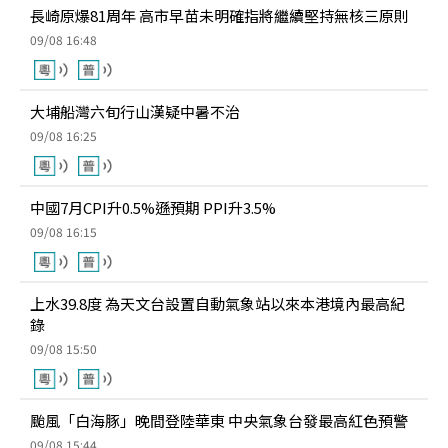
長崎原爆81周年 高市早苗未明確指將繼續堅持無核三原則
09/08 16:48
大埔船灣六旬行山漢疑中暑不治
09/08 16:25
中國7月CPI升0.5%遜預期 PPI升3.5%
09/08 16:15
上水39.8度 為天文台設置自動氣象站以來本港境內最高紀
錄
09/08 15:50
颱風「白海豚」晚間登陸華東 中央氣象台發最高紅色預警
09/08 15:44