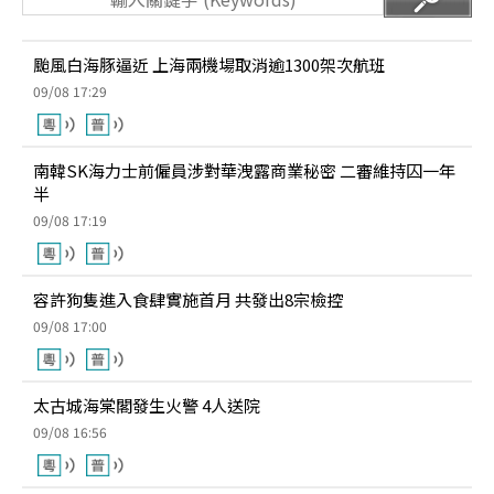
颱風白海豚逼近 上海兩機場取消逾1300架次航班
09/08 17:29
南韓SK海力士前僱員涉對華洩露商業秘密 二審維持囚一年
半
09/08 17:19
容許狗隻進入食肆實施首月 共發出8宗檢控
09/08 17:00
太古城海棠閣發生火警 4人送院
09/08 16:56