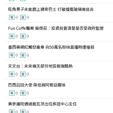
旺角男子未能趕上通宵巴士 打破擋風玻璃後逃去
Fun Coffe騙案 吳傑莊：投資前要清楚是否受政府監管
墨西哥網紅觸怒毒梟 向50萬名粉絲直播時遭槍殺
天文台：未來幾天部份地區極端酷熱
巴西召回大使 降低與阿根廷關係
美參議院通過施瓦茨出任疾控中心主任