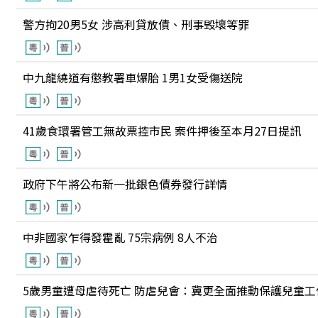
警方拘20男5女 涉高利貸放債、刑事毁壞等罪
中九龍繞道有懲教署車爆胎 1男1女受傷送院
41歲食環署管工無故票控市民 案件押後至本月27日提訊
政府下午將公布新一批銀色債券發行詳情
中非國家乍得發霍亂 75宗病例 8人不治
5歲男童遭母虐待死亡 防虐兒會：冀更全面推動保護兒童工