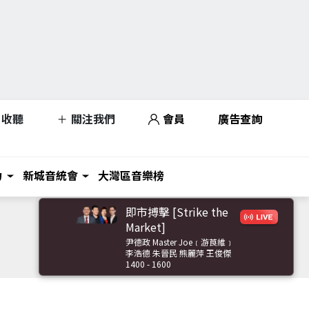
收聽
關注我們
會員
廣告查詢
力
新城音統會
大灣區音樂榜
即市搏擊 [Strike the
Market]
尹德政 Master Joe﹝游莨維﹞
李浩德 朱晉民 熊麗萍 王俊傑
1400 - 1600