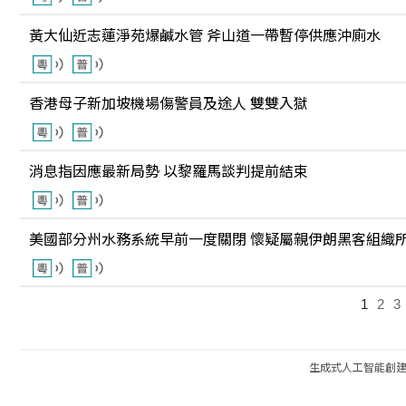
黃大仙近志蓮淨苑爆鹹水管 斧山道一帶暫停供應沖廁水
香港母子新加坡機場傷警員及途人 雙雙入獄
消息指因應最新局勢 以黎羅馬談判提前結束
美國部分州水務系統早前一度關閉 懷疑屬親伊朗黑客組織
1
2
3
生成式人工智能創