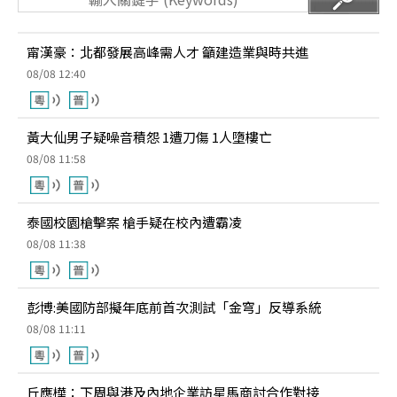
甯漢豪：北都發展高峰需人才 籲建造業與時共進
08/08 12:40
黃大仙男子疑噪音積怨 1遭刀傷 1人墮樓亡
08/08 11:58
泰國校園槍擊案 槍手疑在校內遭霸凌
08/08 11:38
彭博:美國防部擬年底前首次測試「金穹」反導系統
08/08 11:11
丘應樺：下周與港及內地企業訪星馬商討合作對接