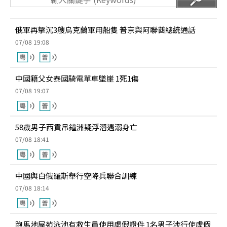
俄軍再擊沉3艘烏克蘭軍用船隻 普京與阿聯酋總統通話
07/08 19:08
中國籍父女泰國騎電單車墜崖 1死1傷
07/08 19:07
58歲男子西貢吊鐘洲疑浮潛遇溺身亡
07/08 18:41
中國與白俄羅斯舉行空降兵聯合訓練
07/08 18:14
跑馬地屋苑泳池有救生員使用虛假證件 1名男子涉行使虛假