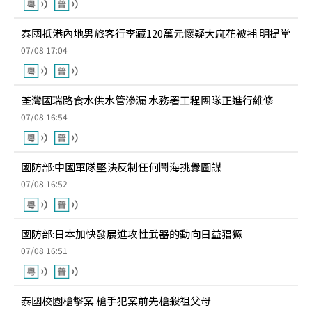
泰國抵港內地男旅客行李藏120萬元懷疑大麻花被捕 明提堂
07/08 17:04
荃灣國瑞路食水供水管滲漏 水務署工程團隊正進行維修
07/08 16:54
國防部:中國軍隊堅決反制任何鬧海挑釁圖謀
07/08 16:52
國防部:日本加快發展進攻性武器的動向日益猖獗
07/08 16:51
泰國校園槍擊案 槍手犯案前先槍殺祖父母