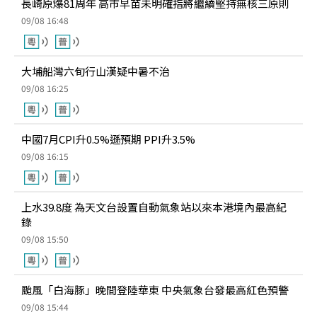
長崎原爆81周年 高市早苗未明確指將繼續堅持無核三原則
09/08 16:48
大埔船灣六旬行山漢疑中暑不治
09/08 16:25
中國7月CPI升0.5%遜預期 PPI升3.5%
09/08 16:15
上水39.8度 為天文台設置自動氣象站以來本港境內最高紀
錄
09/08 15:50
颱風「白海豚」晚間登陸華東 中央氣象台發最高紅色預警
09/08 15:44