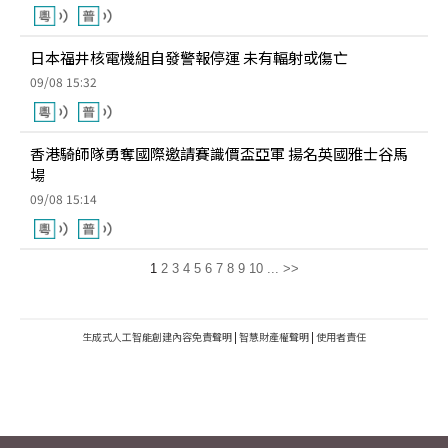
日本福井核電機組自發警報停運 未有輻射或傷亡
09/08 15:32
香港騎師隊勇奪國際邀請賽識價盃亞軍 揚名英國雅士谷馬
場
09/08 15:14
1
2
3
4
5
6
7
8
9
10
...
>>
生成式人工智能創建內容免責聲明
|
智慧財產權聲明
|
使用者責任