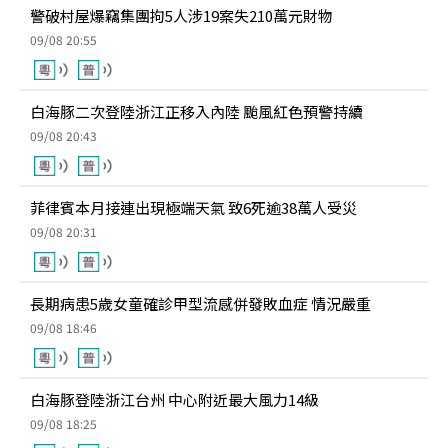
警破村屋爆竊集團拘5人涉19案失210萬元財物
09/08 20:55
白海豚二次登陸浙江正移入內陸 颱風紅色預警持續
09/08 20:43
菲律賓本月接連出現極端天氣 致6死逾38萬人受災
09/08 20:31
長期病患5歲女童確診甲型流感併發敗血症 情況嚴重
09/08 18:46
白海豚登陸浙江台州 中心附近最大風力14級
09/08 18:25