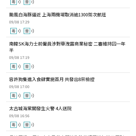
颱風白海豚逼近 上海兩機場取消逾1300架次航班
09/08 17:29
南韓SK海力士前僱員涉對華洩露商業秘密 二審維持囚一年
半
09/08 17:19
容許狗隻進入食肆實施首月 共發出8宗檢控
09/08 17:00
太古城海棠閣發生火警 4人送院
09/08 16:56