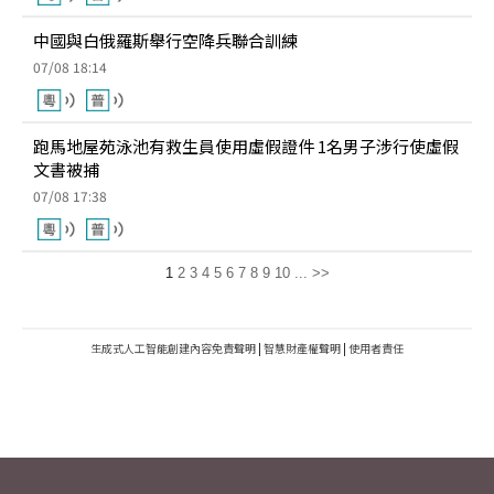
中國與白俄羅斯舉行空降兵聯合訓練
07/08 18:14
跑馬地屋苑泳池有救生員使用虛假證件 1名男子涉行使虛假
文書被捕
07/08 17:38
1
2
3
4
5
6
7
8
9
10
...
>>
生成式人工智能創建內容免責聲明
|
智慧財產權聲明
|
使用者責任