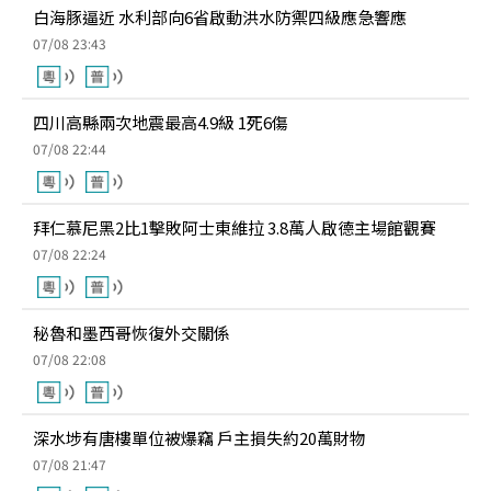
白海豚逼近 水利部向6省啟動洪水防禦四級應急響應
07/08 23:43
四川高縣兩次地震最高4.9級 1死6傷
07/08 22:44
拜仁慕尼黑2比1擊敗阿士東維拉 3.8萬人啟德主場館觀賽
07/08 22:24
秘魯和墨西哥恢復外交關係
07/08 22:08
深水埗有唐樓單位被爆竊 戶主損失約20萬財物
07/08 21:47