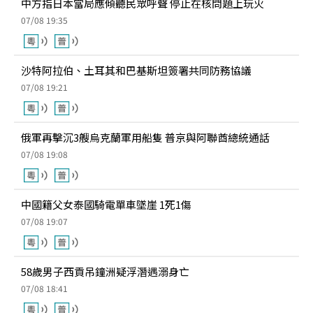
中方指日本當局應傾聽民眾呼聲 停止在核問題上玩火
07/08 19:35
沙特阿拉伯、土耳其和巴基斯坦簽署共同防務協議
07/08 19:21
俄軍再擊沉3艘烏克蘭軍用船隻 普京與阿聯酋總統通話
07/08 19:08
中國籍父女泰國騎電單車墜崖 1死1傷
07/08 19:07
58歲男子西貢吊鐘洲疑浮潛遇溺身亡
07/08 18:41