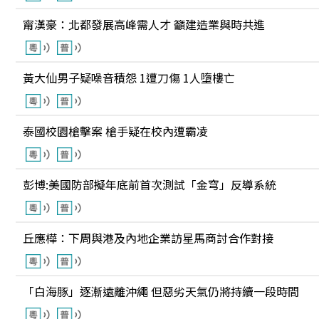
甯漢豪：北都發展高峰需人才 籲建造業與時共進
黃大仙男子疑噪音積怨 1遭刀傷 1人墮樓亡
泰國校園槍擊案 槍手疑在校內遭霸凌
彭博:美國防部擬年底前首次測試「金穹」反導系統
丘應樺：下周與港及內地企業訪星馬商討合作對接
「白海豚」逐漸遠離沖繩 但惡劣天氣仍將持續一段時間