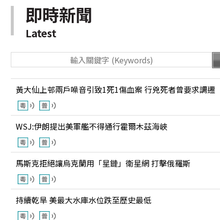
即時新聞
Latest
黃大仙上邨兩戶噪音引致1死1傷血案 行兇死者曾要求調遷
WSJ:伊朗提出美軍艦不得通行霍爾木茲海峽
馬斯克拒絕讓烏克蘭用「星鏈」衛星網 打擊俄羅斯
持續乾旱 美最大水庫水位跌至歷史最低