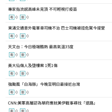
專家指流感高峰未見頂 不可輕視打疫苗
東涌交通意外電單車司機不治 巴士司機被控危駕今提堂
天文台：今日極端酷熱 最高氣溫35度
黃大仙傷人及墮樓案 1死1傷
強颱風「白海豚」今晚至明日最接近台灣
CNN:美軍高層認為華府應就美伊戰事尋找「退路」