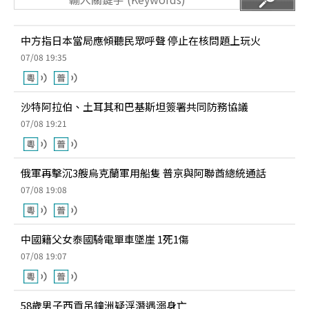
中方指日本當局應傾聽民眾呼聲 停止在核問題上玩火
07/08 19:35
沙特阿拉伯、土耳其和巴基斯坦簽署共同防務協議
07/08 19:21
俄軍再擊沉3艘烏克蘭軍用船隻 普京與阿聯酋總統通話
07/08 19:08
中國籍父女泰國騎電單車墜崖 1死1傷
07/08 19:07
58歲男子西貢吊鐘洲疑浮潛遇溺身亡