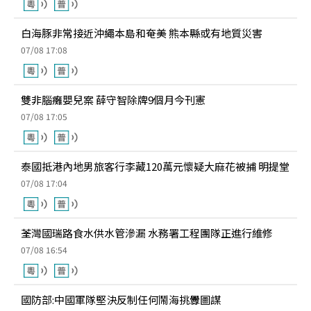
白海豚非常接近沖繩本島和奄美 熊本縣或有地質災害
07/08 17:08
雙非腦癱嬰兒案 薛守智除牌9個月今刊憲
07/08 17:05
泰國抵港內地男旅客行李藏120萬元懷疑大麻花被捕 明提堂
07/08 17:04
荃灣國瑞路食水供水管滲漏 水務署工程團隊正進行維修
07/08 16:54
國防部:中國軍隊堅決反制任何鬧海挑釁圖謀