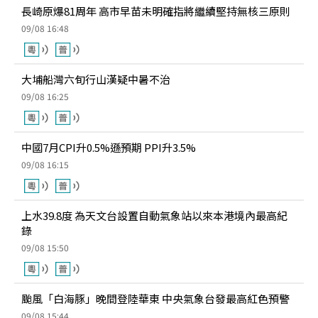
長崎原爆81周年 高市早苗未明確指將繼續堅持無核三原則
09/08 16:48
大埔船灣六旬行山漢疑中暑不治
09/08 16:25
中國7月CPI升0.5%遜預期 PPI升3.5%
09/08 16:15
上水39.8度 為天文台設置自動氣象站以來本港境內最高紀
錄
09/08 15:50
颱風「白海豚」晚間登陸華東 中央氣象台發最高紅色預警
09/08 15:44