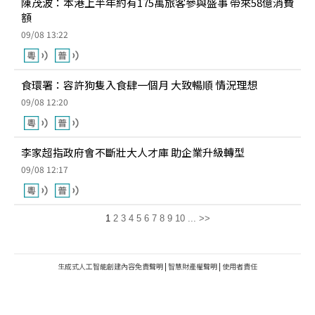
陳茂波：本港上半年約有175萬旅客參與盛事 帶來58億消費
額
09/08 13:22
食環署：容許狗隻入食肆一個月 大致暢順 情況理想
09/08 12:20
李家超指政府會不斷壯大人才庫 助企業升級轉型
09/08 12:17
1
2
3
4
5
6
7
8
9
10
...
>>
生成式人工智能創建內容免責聲明
|
智慧財產權聲明
|
使用者責任