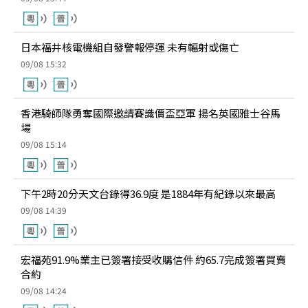
日本福井核電機組自發警報停運 未有輻射或傷亡
09/08 15:32
香港騎師隊勇奪國際邀請賽識價盃亞軍 揚名英國雅士谷馬
場
09/08 15:14
下午2時20分天文台錄得36.9度 是1884年有紀錄以來最高
09/08 14:39
宏福苑91.9%業主已簽署接受收購信件 約65.7完成簽署買賣
合約
09/08 14:24