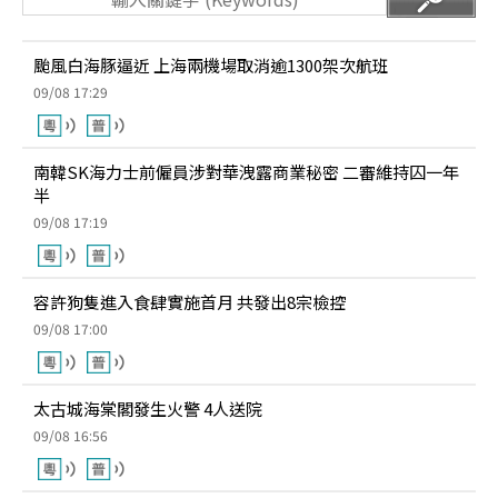
颱風白海豚逼近 上海兩機場取消逾1300架次航班
09/08 17:29
南韓SK海力士前僱員涉對華洩露商業秘密 二審維持囚一年
半
09/08 17:19
容許狗隻進入食肆實施首月 共發出8宗檢控
09/08 17:00
太古城海棠閣發生火警 4人送院
09/08 16:56