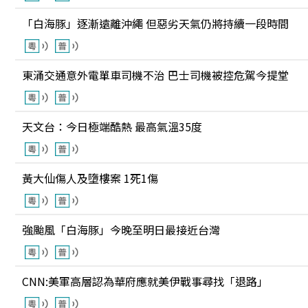
「白海豚」逐漸遠離沖繩 但惡劣天氣仍將持續一段時間
東涌交通意外電單車司機不治 巴士司機被控危駕今提堂
天文台：今日極端酷熱 最高氣溫35度
黃大仙傷人及墮樓案 1死1傷
強颱風「白海豚」今晚至明日最接近台灣
CNN:美軍高層認為華府應就美伊戰事尋找「退路」