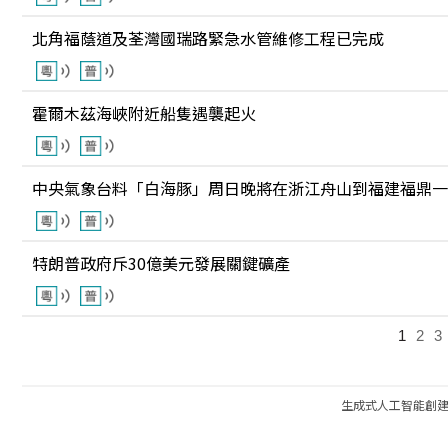
北角福蔭道及荃灣國瑞路緊急水管維修工程已完成
霍爾木茲海峽附近船隻遇襲起火
中央氣象台料「白海豚」周日晚將在浙江舟山到福建福鼎一
特朗普政府斥30億美元發展關鍵礦產
1
2
3
生成式人工智能創