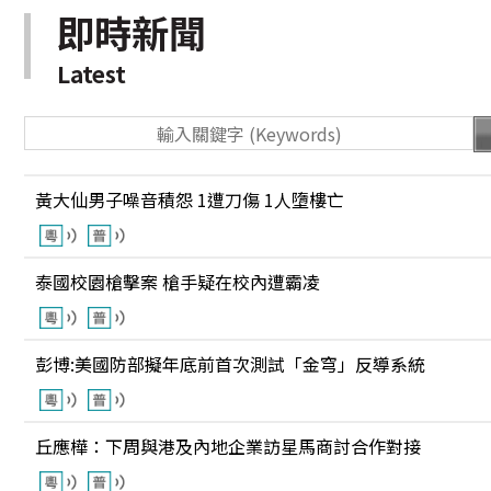
即時新聞
Latest
黃大仙男子噪音積怨 1遭刀傷 1人墮樓亡
泰國校園槍擊案 槍手疑在校內遭霸凌
彭博:美國防部擬年底前首次測試「金穹」反導系統
丘應樺：下周與港及內地企業訪星馬商討合作對接