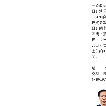
一衆商品
日）澳元
0.647
投資者
日）的七
區間上落，
後，今早
25日）
上升約0.
間。
週一（ 
交易，按
位在6.9