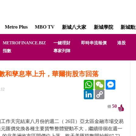
Metro Plus
MBO TV
新城八大家
新城學院
新城動
METROFINANCE.BIZ
一鍵理財
即時串流報價
港股
指數
專家列陣
數和孳息率上升，華爾街股市回落
WhatsApp
WeChat
Messenger
:12
LinkedIn
Copy
Link
50
得
工作天完結束八月份的週二（ 26日）亞太區金融市場交易
美元匯價兌換各種主要貨幣整體變動不大，繼續徘徊在週一
日）的北美洲收市區間價位上落。昨天美匯指數開始報97.72