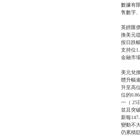
數據有
售數字
英鎊匯價
換美元從高
按日跌幅
支持位1.3
金融市
美元兌
體升幅逾
升至高位
位的0.8
一（ 2
並且突破
新報14
變動不大
仍累積貶