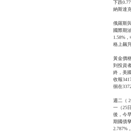
下跌0.7
納斯達克
俄羅斯與
國際期油
1.58%
格上飆升
黃金價格
到投資
終，美國
收報34
徊在33
週二（ 
一（25日
後，今早
期國債孳
2.78