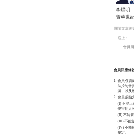
李焜明
寶華世
閱讀文章後
送上：
會員回
會員回應條
1.
會員必須
法控制會
漏，以及
2.
會員張貼
(I) 
侵害他人
(II) 
(III)
(IV)
規定。