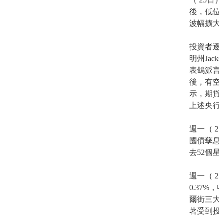
後，低位
波幅擴大至
投資者逐
明州Jack
表鴿派言
後，有空
示，期
上述央行
週一（ 
國債孳息
去52個星
週一（ 
0.37%
爾街三大
著受到