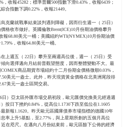
7%，收報45282；標準普爾500指數下滑0.43%，收報6439；
綜合指數下調0.22%，收報21449。
烏克蘭就戰事結束談判遇到障礙，因而衍生週一（ 25日）
價格收市做好。英國倫敦Brent(ICE)10月份期油價格攀升
，收報68.80美元一桶；美國紐約WTI(NYMEX)10月份期油價
1.79%，收報64.80美元一桶。
在上週五（ 22日）攀升至兩週高位後，週一（ 25日）受
者傾向選擇邁向月結前普觀望態度，因而整體變動不大。最
COMEX商品期貨市場紐約十二月份期金價格微順0.03%，
17.50美元一盎士。此外，昨天現貨黃金價格在北美洲尾段徘
72.67美元一盎士區間交易。
26日）亞太區外匯市場交易初段，歐元匯價兌換美元經過週
）按日下挫約0.84%，從高位1.1730下跌至低位在1.1605
最新報1.1620。昨天歐元區國庫債券市場指標的德國10年
息率上升5基點，至2.77%，與上星期所創的五個月高位
7%，近在咫尺。在邁向八月份結束前，歐元區餘下公佈的經濟