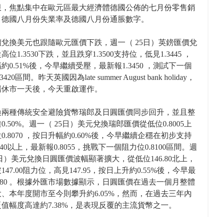
限，焦點集中在歐元區最大經濟體德國公佈的七月份零售銷
、德國八月份失業率及德國八月份通脹數字。
兌換美元也跟隨歐元匯價下跌，週一（ 25日）英鎊匯價兌
位1.3530下跌，並且跌穿1.3500支持位，低見1.3445 ，
約0.51%後，今早繼續受壓，最新報1.3450 ，測試下一個
420區間。昨天英國因為late summer August bank holiday，
場休市一天後，今天重啟運作。
換兩種傳統安全避險貨幣瑞郎及日圓匯價同步回升，並且整
0.50%。週一（ 25日）美元兌換瑞郎匯價從低位0.8005上
0.8070 ，按日升幅約0.60%後，今早繼續企穩在初步支持
640以上，最新報0.8055，挑戰下一個阻力位0.8100區間。週
5日）美元兌換日圓匯價波幅顯著擴大，從低位146.80北上，
147.00阻力位，高見147.95，按日上升約0.55%後，今早最
7.80 。根據外匯市場數據顯示，日圓匯價在過去一個月整體
、本年度開市至今則攀升約6.05%，然而，在過去三年內
值幅度高達約7.38%，是表現反覆的主流貨幣之一。