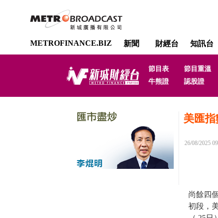
METROFINANCE.BIZ
新聞
財經台
知訊台
節目表
節目重溫
牛熊證
認股證
美匯指
26/08/2025 09
尚餘四個
初段，
（ 25