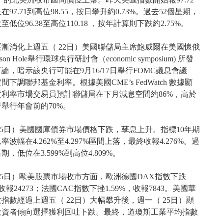
在97.71到高位98.55，按日攀升約0.73%。過去52個星期，
低位96.38至高位110.18 ，按年計算則下跌約2.75%。
漸消化上週五（ 22日）美國聯儲局主席鮑威爾在美國懷俄
son Hole舉行環球央行研討會（economic symposium) 所發
論，暗示該央行可能在9月16/17日舉行FOMC議息會議
間下調聯邦基金利率。根據美國CME’s FedWatch 數據顯
貨利率市場交易員預計聯儲局在下月減息空間約86%，高於
舉行年會前的70%。
25日）美國國庫債券市場價格下跌，孶息上升。指標10年期
率波幅在4.262%至4.297%區間上落，最終收報4.276%。過
期，低位在3.599%到高位4.809%。
25日）歐美股票市場收市方面，歐洲德國DAX指數下跌
，收報24273；法國CAC指數下挫1.59%，收報7843。美國華
指數經過上週五（ 22日）大幅攀升後，週一（ 25日）顯
投資者傾向選擇獲利回吐下跌。最終，道瓊斯工業平均指數