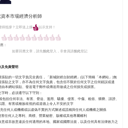
紀資本市場經濟分析師
覺得抵撐？立即送上撐
以示支持！
應：
如要回應文章，請先
按此
登入，非會員請
按此
登記
款及免責聲明
就張貼的一切文字負完全責任，「新城財經台財經網」(以下簡稱「本網站」)無
員張貼之文字，亦不為任何文字負責，包含但不限於任何文字之任何錯誤或遺
經由本網站張貼、發送電子郵件或傳送而做成之任何損失或損害。
文字時，必須遵守以下守則：
不能上載包括任何非法、有害、脅迫、濫用、騷擾、侵害、中傷、粗俗、猥褻、誹謗、
私隱、有害或種族歧視的或道德上令人不安的文字
不能冒充任何人或機構或以虛偽不實的方式陳述或謊稱與任何人或機構之關係
 不能侵害任何人之專利、商標、營業秘密、版權或其他專屬權利
 不能故意或非故意違反任何適用的本地、國家或國際法規，以及任何具有法律效力之