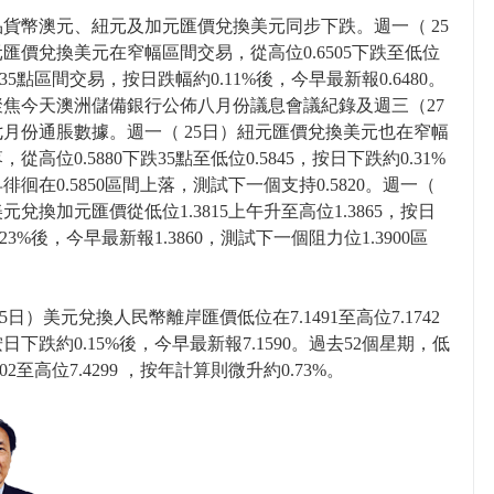
貨幣澳元、紐元及加元匯價兌換美元同步下跌。週一（ 25
匯價兌換美元在窄幅區間交易，從高位0.6505下跌至低位
0的35點區間交易，按日跌幅約0.11%後，今早最新報0.6480。
聚焦今天澳洲儲備銀行公佈八月份議息會議紀錄及週三（27
月份通脹數據。週一（ 25日）紐元匯價兌換美元也在窄幅
從高位0.5880下跌35點至低位0.5845，按日下跌約0.31%
徘徊在0.5850區間上落，測試下一個支持0.5820。週一（
美元兌換加元匯價從低位1.3815上午升至高位1.3865，按日
23%後，今早最新報1.3860，測試下一個阻力位1.3900區
25日）美元兌換人民幣離岸匯價低位在7.1491至高位7.1742
日下跌約0.15%後，今早最新報7.1590。過去52個星期，低
702至高位7.4299 ，按年計算則微升約0.73%。