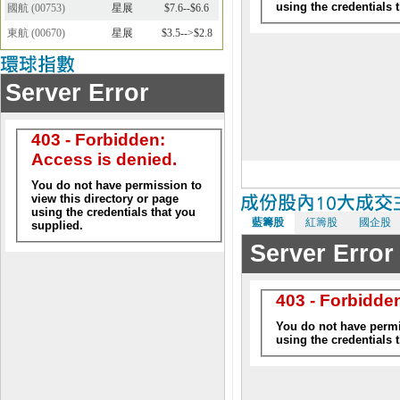
國航
(
00753
)
星展
$7.6--$6.6
東航
(
00670
)
星展
$3.5-->$2.8
藍籌股
紅籌股
國企股