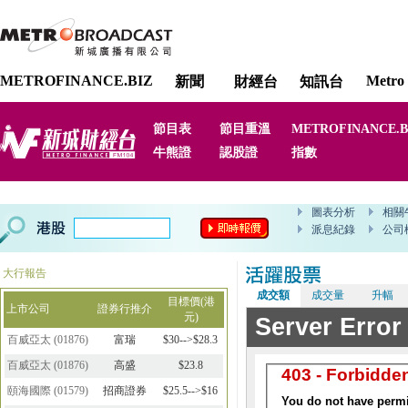
METROFINANCE.BIZ
Metro 
新聞
財經台
知訊台
節目表
節目重溫
METROFINANCE.B
牛熊證
認股證
指數
大行報告
成交額
成交量
升幅
目標價(港
上市公司
證券行推介
元)
百威亞太
(
01876
)
富瑞
$30-->$28.3
百威亞太
(
01876
)
高盛
$23.8
頤海國際
(
01579
)
招商證券
$25.5-->$16