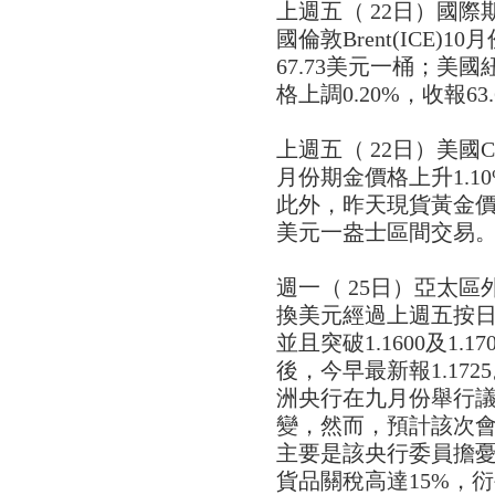
上週五（ 22日）國
國倫敦Brent(ICE)
67.73美元一桶；美國紐
格上調0.20%，收報63
上週五（ 22日）美國
月份期金價格上升1.10
此外，昨天現貨黃金價格
美元一盎士區間交易
週一（ 25日）亞太
換美元經過上週五按日攀升
並且突破1.1600及1.1
後，今早最新報1.17
洲央行在九月份舉行
變，然而，預計該次
主要是該央行委員擔
貨品關稅高達15%，