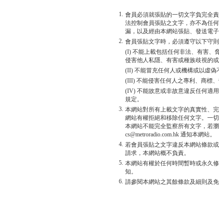
1.
會員必須就張貼的一切文字負完全責
法控制會員張貼之文字，亦不為任何
漏，以及經由本網站張貼、發送電子
2.
會員張貼文字時，必須遵守以下守則
(I) 不能上載包括任何非法、有害
侵害他人私隱、有害或種族歧視的或
(II) 不能冒充任何人或機構或以
(III) 不能侵害任何人之專利、商
(IV) 不能故意或非故意違反任何
規定。
3.
本網站對所有上載文字的真實性、完
網站有權拒絕和移除任何文字。一切
本網站不能完全監察所有文字，若瀏
cs@metroradio.com.hk 通知本網站。
4.
若會員張貼之文字違反本網站條款或
請求，本網站概不負責。
5.
本網站有權於任何時間暫時或永久修
知。
6.
請參閱本網站之其餘條款及細則及免