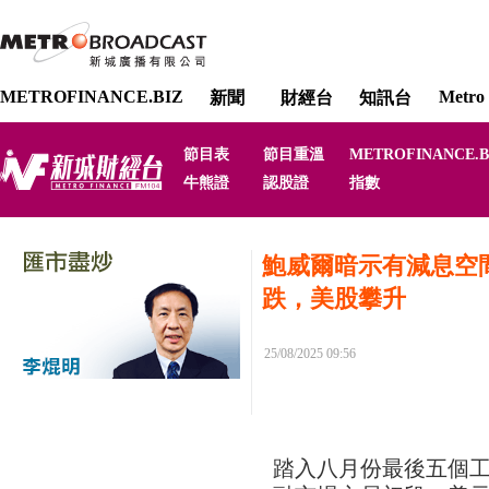
METROFINANCE.BIZ
Metro 
新聞
財經台
知訊台
節目表
節目重溫
METROFINANCE.B
牛熊證
認股證
指數
鮑威爾暗示有減息空
跌，美股攀升
25/08/2025 09:56
踏入八月份最後五個工