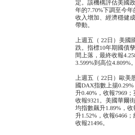
定。該機構評估美國政
年的7.70%下調至今
收入增加、經濟穩健
帶動。
上週五（ 22日）美
跌。指標10年期國債孳息
間上落，最終收報4.2
3.599%到高位4.809%
上週五（ 22日）歐
國DAX指數上揚0.29
升0.40%，收報7969；
收報9321。美國華
均指數飆升1.89%，收
升1.52%，收報646
收報21496。