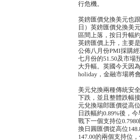
行危機。
英鎊匯價兌換美元也跟
日）英鎊匯價兌換美元從低
區間上落，按日升幅約0.
英鎊匯價上升，主要
公佈八月份PMI採購經
七月份的51.50及市場預
大升幅。英國今天因為late s
holiday，金融市
美元兌換兩種傳統安
下跌，並且整體跌幅接近
元兌換瑞郎匯價從高位0.8
日跌幅約0.89%後，今
戰下一個支持位0.798
換日圓匯價從高位148.
147.00的兩個支持位，