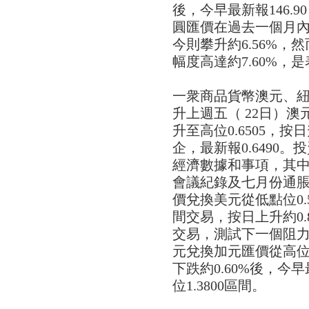
後，今早最新報146.
圓匯價在過去一個月內
今則攀升約6.56%
幅度高達約7.60%，
一衆商品貨幣澳元、
升上週五（ 22日）澳元
升至高位0.6505，按
企，最新報0.6490
經濟數據和事項，其
會議紀錄及七月份通脹
價兌換美元從低點位0.58
間交易，按日上升約0.8
交易，測試下一個阻力位0
元兌換加元匯價從高位1.
下跌約0.60%後，今早
位1.3800區間。