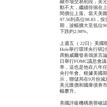
融市場交易初段，美
動不大，繼續徘徊在上
間價位上落。當天美匯指
97.56到高位98.83
期，波幅擴大至低位96.
下跌約2.98%。
上週五（ 22日）美國聯
Hole舉行環球央行研討會（
席鮑威爾發表鴿派言論，
日舉行FOMC議息會
率，這也是他在八年
央行年會。根據美國期貨
示，聯儲局在9月份減息
美元匯價和國庫債券
幅攀升。
美國評級機構惠譽確認