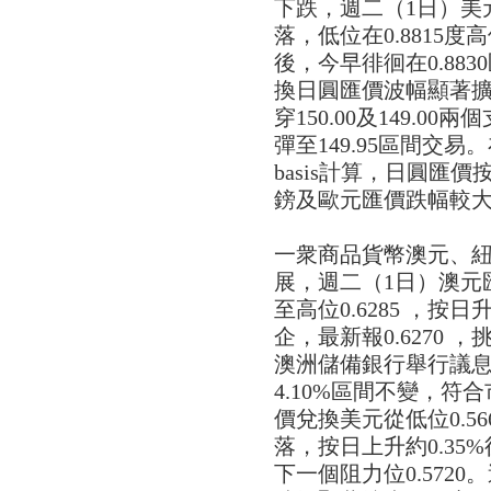
下跌，週二（1日）美
落，低位在0.8815度高位
後，今早徘徊在0.88
換日圓匯價波幅顯著擴大
穿150.00及149.00
彈至149.95區間交易。在三
basis計算，日圓匯價
鎊及歐元匯價跌幅較
一衆商品貨幣澳元、
展，週二（1日）澳元匯
至高位0.6285 ，按
企，最新報0.6270 ，
澳洲儲備銀行舉行議
4.10%區間不變，符
價兌換美元從低位0.566
落，按日上升約0.35%
下一個阻力位0.572