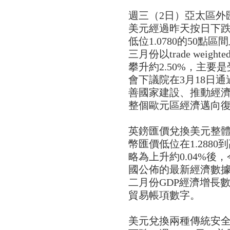
週三（2日）亞太區外
美元經過昨天按日下跌約0
低位1.0780的50點區
三月份以trade weig
攀升約2.50%，主
會下議院在3月18日通
善國家建設、推動經
整個歐元區經濟邁向
英鎊匯價兌換美元整體
幣匯價低位在1.2880
略為上升約0.04%後，
國公佈的最新經濟數據
二月份GDP經濟增長
貿易帳項數字。
美元兌換兩種傳統安