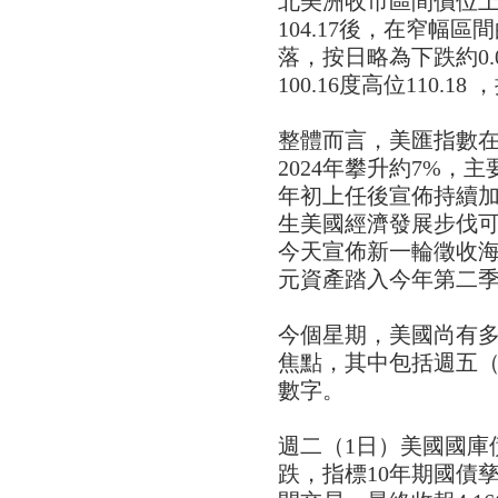
北美洲收市區間價位
104.17後，在窄幅區間的
落，按日略為下跌約0.
100.16度高位110.1
整體而言，美匯指數在
2024年攀升約7%，
年初上任後宣佈持續
生美國經濟發展步伐
今天宣佈新一輪徵收
元資產踏入今年第二
今個星期，美國尚有
焦點，其中包括週五（
數字。
週二（1日）美國國庫
跌，指標10年期國債孳息