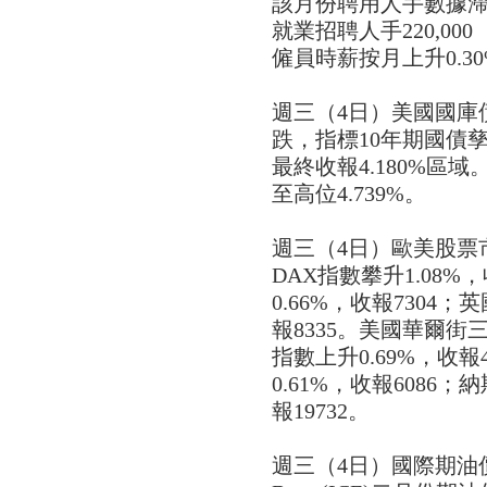
該月份聘用人手數據滯
就業招聘人手220,00
僱員時薪按月上升0.3
週三（4日）美國國庫
跌，指標10年期國債孳息
最終收報4.180%區域
至高位4.739%。
週三（4日）歐美股票
DAX指數攀升1.08%，
0.66%，收報7304；英
報8335。美國華爾
指數上升0.69%，收報
0.61%，收報6086
報19732。
週三（4日）國際期油