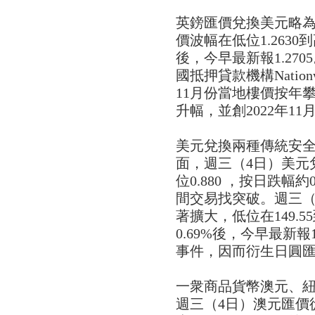
英鎊匯價兌換美元略為
價波幅在低位1.2630到
後，今早最新報1.27
國抵押貸款機構Natio
11月份當地樓價按年攀升
升幅，並創2022年1
美元兌換兩種傳統安
面，週三（4日）美元兌
位0.880 ，按日跌幅約
間交易找突破。週三（
著擴大，低位在149.5
0.69%後，今早最新報
事件，因而衍生日圓
一衆商品貨幣澳元、
週三（4日）澳元匯價從