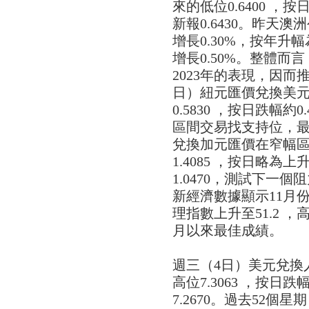
來的低位0.6400 ，
新報0.6430。昨天
增長0.30%，按年升
增長0.50%。整體
2023年的表現，因
日）紐元匯價兌換美元也
0.5830 ，按日跌幅
區間交易找支持位，最新
兌換加元匯價在窄幅區間
1.4085 ，按日略為
1.0470，測試下一個
新經濟數據顯示11月份S&
理指數上升至51.2 ，高
月以來最佳成績。
週三（4日）美元兌換人
高位7.3063 ，按日
7.2670。過去52個星