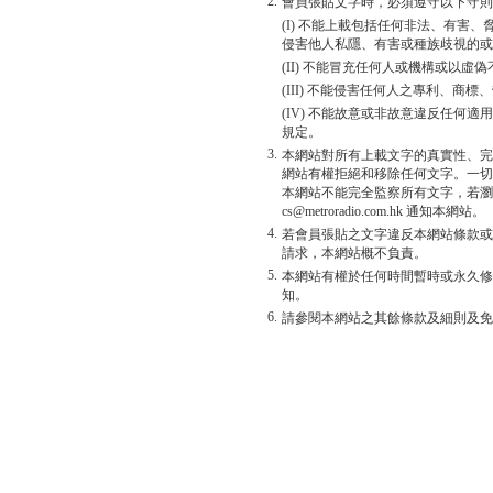
2.
會員張貼文字時，必須遵守以下守則
(I) 不能上載包括任何非法、有害
侵害他人私隱、有害或種族歧視的或
(II) 不能冒充任何人或機構或以
(III) 不能侵害任何人之專利、商
(IV) 不能故意或非故意違反任何
規定。
3.
本網站對所有上載文字的真實性、完
網站有權拒絕和移除任何文字。一切
本網站不能完全監察所有文字，若瀏
cs@metroradio.com.hk 通知本網站。
4.
若會員張貼之文字違反本網站條款或
請求，本網站概不負責。
5.
本網站有權於任何時間暫時或永久修
知。
6.
請參閱本網站之其餘條款及細則及免