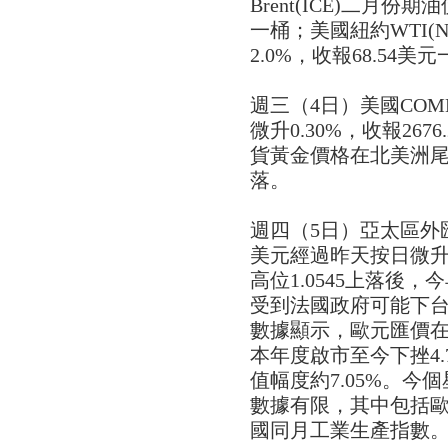
Brent(ICE)二月份期
一桶；美國紐約WTI(
2.0%，收報68.54美
週三（4日）美國CO
微升0.30%，收報26
貨黃金價格在北美洲尾段
落。
週四（5日）亞太區外
美元經過昨天按日微升約0
高位1.0545上落後，
受到法國政府可能下
數據顯示，歐元匯價在
本年度啟市至今下挫4
值幅度約7.05%。
數據有限，其中包括歐
國同月工業生產指數