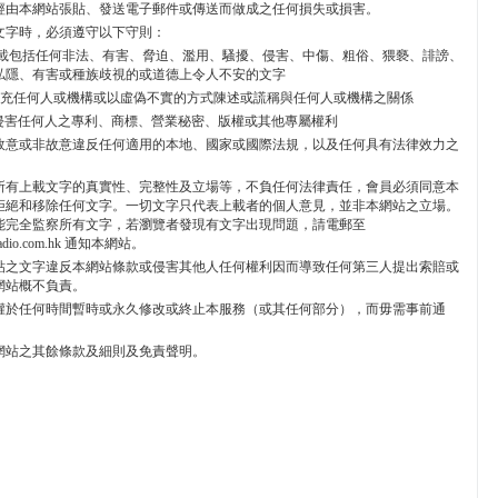
經由本網站張貼、發送電子郵件或傳送而做成之任何損失或損害。
文字時，必須遵守以下守則：
不能上載包括任何非法、有害、脅迫、濫用、騷擾、侵害、中傷、粗俗、猥褻、誹謗、
私隱、有害或種族歧視的或道德上令人不安的文字
不能冒充任何人或機構或以虛偽不實的方式陳述或謊稱與任何人或機構之關係
 不能侵害任何人之專利、商標、營業秘密、版權或其他專屬權利
 不能故意或非故意違反任何適用的本地、國家或國際法規，以及任何具有法律效力之
所有上載文字的真實性、完整性及立場等，不負任何法律責任，會員必須同意本
拒絕和移除任何文字。一切文字只代表上載者的個人意見，並非本網站之立場。
能完全監察所有文字，若瀏覽者發現有文字出現問題，請電郵至
radio.com.hk 通知本網站。
貼之文字違反本網站條款或侵害其他人任何權利因而導致任何第三人提出索賠或
網站概不負責。
權於任何時間暫時或永久修改或終止本服務（或其任何部分），而毋需事前通
網站之其餘條款及細則及免責聲明。