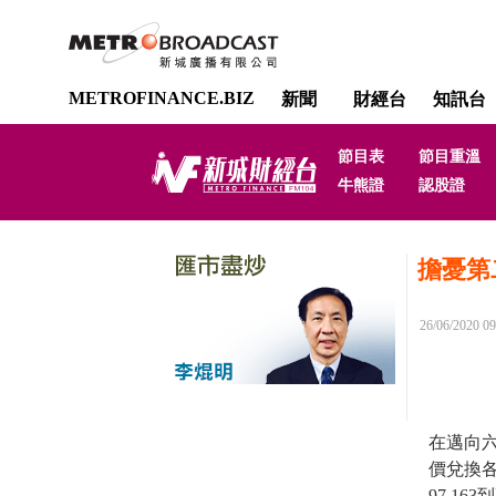
METROFINANCE.BIZ
新聞
財經台
知訊台
節目表
節目重溫
牛熊證
認股證
擔憂第
26/06/2020 09
在邁向
價兌換各
97.16