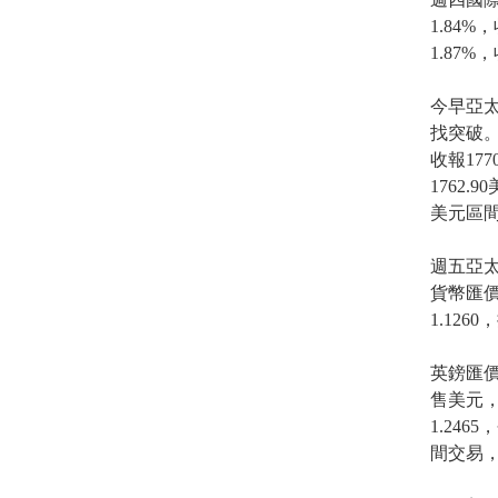
1.84%
1.87%
今早亞太
找突破。
收報17
1762.
美元區
週五亞太
貨幣匯價
1.126
英鎊匯
售美元，
1.24
間交易，