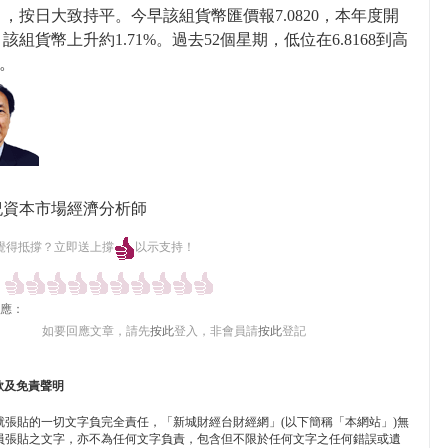
893 ，按日大致持平。今早該組貨幣匯價報7.0820，本年度開
該組貨幣上升約1.71%。過去52個星期，低位在6.8168到高
5。
紀資本市場經濟分析師
覺得抵撐？立即送上撐
以示支持！
應：
如要回應文章，請先
按此
登入，非會員請
按此
登記
款及免責聲明
就張貼的一切文字負完全責任，「新城財經台財經網」(以下簡稱「本網站」)無
員張貼之文字，亦不為任何文字負責，包含但不限於任何文字之任何錯誤或遺