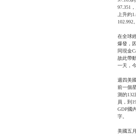
97.3
上升約1
102.992
在全球
爆發，
同現金C
故此帶
一天，
週四美
前一個星
測的13
員，到1
GDP國
字。
美國五月