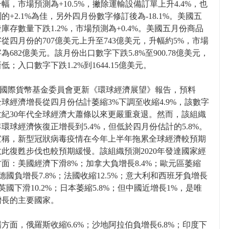
幅，市場預測為+10.5%，撇除運輸設備訂單上升4.4%，也
的+2.1%為佳，另外四月份數字修訂後為-18.1%。美國五
庫存數量下跌1.2%，市場預測為+0.4%。美國五月份商品
從四月份的707億美元上升至743億美元，升幅約5%，市場
為682億美元。該月份出口數字下跌5.8%至900.78億美元，
新低；入口數字下跌1.2%到1644.15億美元。
MF國際貨幣基金委員會更新《環球經濟展望》報告，預料
年全球經濟增長從四月份估計萎縮3%下調至收縮4.9%，該數字
世紀30年代全球經濟大蕭條以來更嚴重衰退。然而，該組織
環球經濟恢復正增長到5.4%，但低於四月份估計的5.8%。
宣稱，新型冠狀病毒疫情在今年上半年拖累全球經濟較預期
此復甦步伐也較預期緩慢。該組織預測2020年發達國家經
面：美國經濟下滑8%；加拿大負增長8.4%；歐元區萎縮
%；德國負增長7.8%；法國收縮12.5%；意大利和西班牙負增長
%；英國下滑10.2%；日本萎縮5.8%；但中國近增長1%，是唯
增長的主要國家。
方面，俄羅斯收縮6.6%；沙地阿拉伯負增長6.8%；印度下