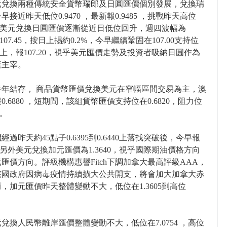
元兌換兩種傳統安全貨幣瑞郎及日圓匯價個別發展，兌換瑞
早接近昨天低位0.9470 ，最新報0.9485 ，挑戰昨天高位
10。美元兌換日圓匯價逐漸從近日低位回升，週四波幅為
0到107.45，按日上掦約0.2%，今早繼續鞏固在107.00支持位
00以上，報107.20，視乎美元匯價走勢及投資者吸納日圓作為
產主宰。
半年結存， 商品貨幣匯價兌換美元在窄幅區間交易為主，澳
0.6880 ，短期間，該組貨幣匯價支持位在0.6820，阻力位
0。
經過昨天約45點子0.6395到0.6440上落找突破後，今早報
30，另外美元兌換加元匯價為1.3640，視乎國際期油價格方向
匯價方向。評級機構惠譽Fitch下調加拿大最高評級AAA，
該國政府因病毒疫情持續擴大公共開支，將會加大加拿大赤
，加元匯價昨天整體變動不大，低位在1.3605到高位
兌換人民幣離岸匯價整體變動不大，低位在7.0754 ，高位