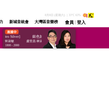
8月8日 (星期六)
｜
33
°C
63
%
|
力
新城音統會
大灣區音樂榜
會員
登入
直播 / 重溫
o Silver]
銀色旅途 [Metro Silver]
 林淑敏
盧世昌 林淑敏
1800 - 2000