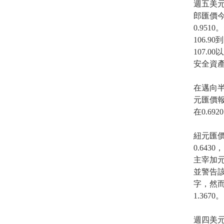
週五美
郎匯價今
0.95
106.9
107.
安全資
在邁向
元匯價報
在0.692
紐元匯價
0.64
主宰加元
並警告
字，然而
1.3670。
週四美元