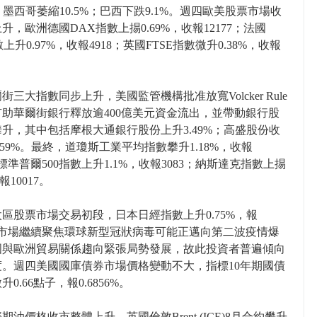
%；墨西哥萎縮10.5%；巴西下跌9.1%。週四歐美股票市場收
升，歐洲德國DAX指數上掦0.69%，收報12177；法國
上升0.97%，收報4918；英國FTSE指數微升0.38%，收報
街三大指數同步上升，美國監管機構批准放寬Volcker Rule
助華爾街銀行釋放逾400億美元資金流出，並帶動銀行股
升，其中包括摩根大通銀行股份上升3.49%；高盛股份收
.59%。最終，道瓊斯工業平均指數攀升1.18%，收報
5；標準普爾500指數上升1.1%，收報3083；納斯達克指數上掦
報10017。
區股票市場交易初段，日本日經指數上升0.75%，報
7。市場繼續聚焦環球新型冠狀病毒可能正邁向第二波疫情爆
國與歐洲貿易關係趨向緊張局勢發展，故此投資者普遍傾向
度。週四美國國庫債券市場價格變動不大，指標10年期國債
0.66點子，報0.6856%。
期油價格收市整體上升，英國倫敦Brent (ICE)8月合約攀升