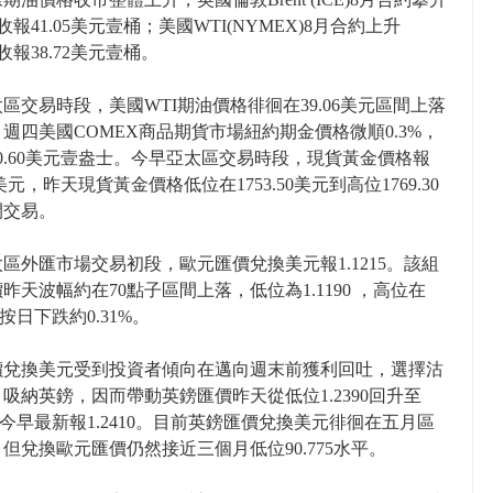
，收報41.05美元壹桶；美國WTI(NYMEX)8月合約上升
，收報38.72美元壹桶。
區交易時段，美國WTI期油價格徘徊在39.06美元區間上落
週四美國COMEX商品期貨市場紐約期金價格微順0.3%，
70.60美元壹盎士。今早亞太區交易時段，現貨黃金價格報
90美元，昨天現貨黃金價格低位在1753.50美元到高位1769.30
間交易。
區外匯市場交易初段，歐元匯價兌換美元報1.1215。該組
昨天波幅約在70點子區間上落，低位為1.1190 ，高位在
0，按日下跌約0.31%。
價兌換美元受到投資者傾向在邁向週末前獲利回吐，選擇沽
吸納英鎊，因而帶動英鎊匯價昨天從低位1.2390回升至
65，今早最新報1.2410。目前英鎊匯價兌換美元徘徊在五月區
但兌換歐元匯價仍然接近三個月低位90.775水平。