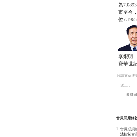
為7.0
市至今，
位7.196
李焜明
寶華世
閱讀文章後
送上：
會員回
會員回應條
1.
會員必須
法控制會