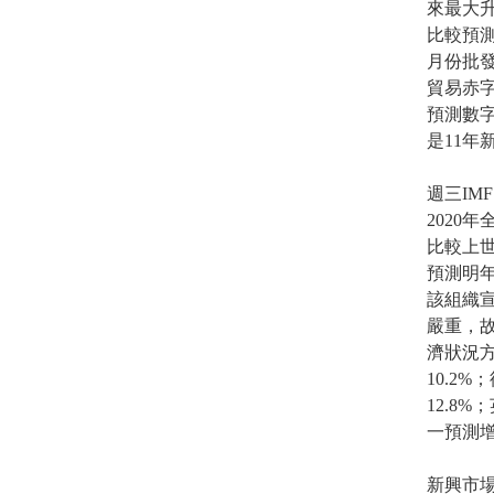
來最大升
比較預測
月份批發
貿易赤字
預測數字
是11年
週三I
2020
比較上
預測明年
該組織
嚴重，故
濟狀況方
10.2
12.8
一預測
新興市場