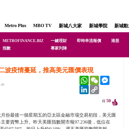
Metro Plus
MBO TV
新城八大家
新城學院
新城動
METROFINANCE.BIZ
一鍵理財
即時串流報價
港股
銀色旅途 [Metr
指數
專家列陣
盧世昌
二波疫情蔓延，推高美元匯價表現
WhatsApp
WeChat
Messenger
:46
LinkedIn
Copy
Link
50
得
六月份最後一個星期五的亞太區金融市場交易初段，美元匯
主要貨幣上升。昨天美匯指數開市報97.236後，低位在
3到高位97.597，按日上升約0.19%。週五美匯指數開市報