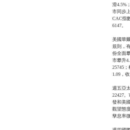
滑4.5
市同步上
CAC指數
6147。
美國華爾
規則，有
份全面攀
市攀升4
2574
1.09，收
週五亞太
2242
發和美
觀望態
孳息率微升
週四國際