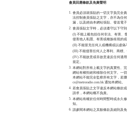
會員回應條款及免責聲明
1.
會員必須就張貼的一切文字負完全責
法控制會員張貼之文字，亦不為任何
漏，以及經由本網站張貼、發送電子
2.
會員張貼文字時，必須遵守以下守則
(I) 不能上載包括任何非法、有害
侵害他人私隱、有害或種族歧視的或
(II) 不能冒充任何人或機構或以
(III) 不能侵害任何人之專利、商
(IV) 不能故意或非故意違反任何
規定。
3.
本網站對所有上載文字的真實性、完
網站有權拒絕和移除任何文字。一切
本網站不能完全監察所有文字，若瀏
cs@metroradio.com.hk 通知本網站。
4.
若會員張貼之文字違反本網站條款或
請求，本網站概不負責。
5.
本網站有權於任何時間暫時或永久修
知。
6.
請參閱本網站之其餘條款及細則及免