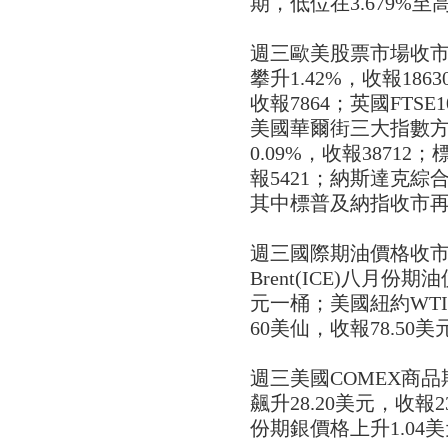
期，低位在3.679%至高
週三歐美股票市場收市
攀升1.42%，收報186
收報7864；英國FTSE
美國華爾街三大指數
0.09%，收報38712
報5421；納斯達克綜合
其中標普及納指收市
週三國際期油價格收
Brent(ICE)八月份
元一桶；美國紐約WTI
60美仙，收報78.50
週三美國COMEX商
飆升28.20美元，收報
份期銀價格上升1.04美