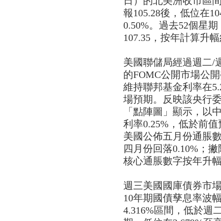
日）的北美洲收市區
報105.28後，低位在10
0.50%。過去52個星
107.35，按年計算升幅
美國聯儲局經過週二/週
的FOMC公開市場公
維持聯邦基金利率在5.
場預期。反映該央行
「點陣圖」顯示，以
利率0.25%，低於前
美國公佈五月份通脹數
四月份回落0.10%
核心通脹數字按年升幅
週三美國國庫債券市
10年期國債孳息率波幅在
4.316%區間，低於週