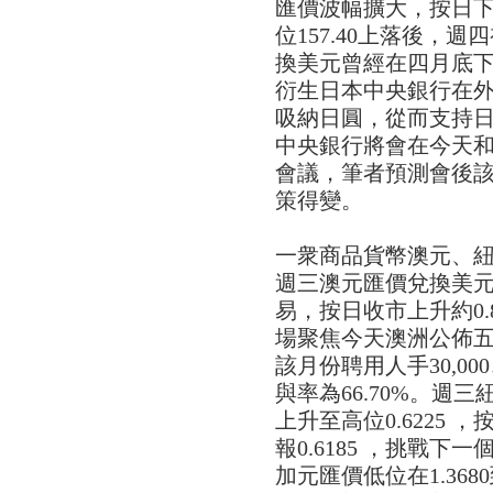
匯價波幅擴大，按日下滑約
位157.40上落後，週
換美元曾經在四月底下瀉
衍生日本中央銀行在
吸納日圓，從而支持
中央銀行將會在今天和明
會議，筆者預測會後
策得變。
一衆商品貨幣澳元、
週三澳元匯價兌換美元低位
易，按日收市上升約0.8
場聚焦今天澳洲公佈
該月份聘用人手30,00
與率為66.70%。週三
上升至高位0.6225 
報0.6185 ，挑戰下一
加元匯價低位在1.368