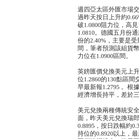
週四亞太區外匯市場
過昨天按日上升約0.66
破1.0800阻力位，高
1.0810。德國五月份
份的2.40%，主要
間，筆者預測該組貨幣匯
力位在1.0900區間。
英鎊匯價兌換美元上升，
位1.2860的130點
早最新報1.2795 。
經濟增長持平，差於三月
美元兌換兩種傳統安
面，昨天美元兌換瑞郎匯
0.8895，按日跌幅約
持位的0.8920以上，