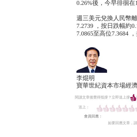
0.26%後，今早徘徊在1
週三美元兌換人民幣離岸
7.2739 ，按日跌幅約
7.0865至高位7.368
李焜明
寶華世紀資本市場經
閱讀文章後覺得抵撐？立即送上撐
送上：
會員回應：
如要回應文章，