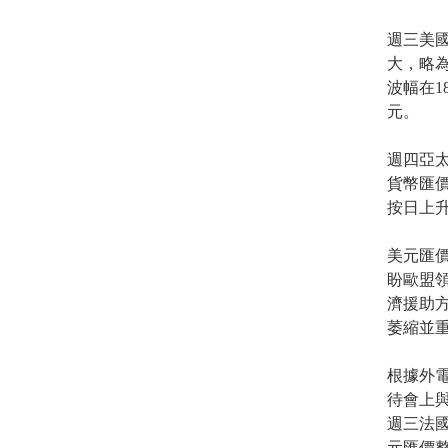
週三美國
大，略為
波幅在18
元。
週四亞太
貨幣匯價昨
按日上升
美元匯
盼歐盟領
濟援助
萎縮並
根據外電
待會上與
週三法
元匯價