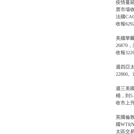
疫情蔓
票市場收
法國CAC
收報629
美國華爾
2687
收報322
週四亞太
2286
週三美國
桶，到5
收市上
英國倫敦B
國WTI(
太區交易