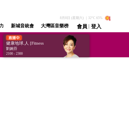
8月8日 (星期六)
｜
32
°C
65
%
|
力
新城音統會
大灣區音樂榜
會員
登入
直播 / 重溫
健康地球.人 [Fitness
for All]
劉婉芬
2100 - 2300