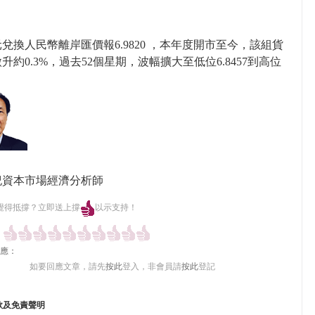
。
兌換人民幣離岸匯價報6.9820 ，本年度開市至今，該組貨
升約0.3%，過去52個星期，波幅擴大至低位6.8457到高位
紀資本市場經濟分析師
覺得抵撐？立即送上撐
以示支持！
應：
如要回應文章，請先
按此
登入，非會員請
按此
登記
款及免責聲明