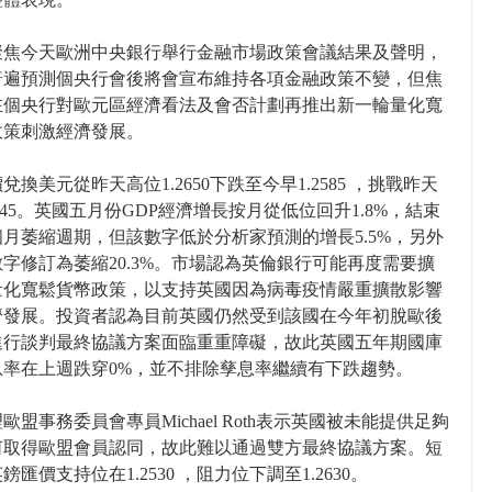
聚焦今天歐洲中央銀行舉行金融市場政策會議結果及聲明，
普遍預測個央行會後將會宣布維持各項金融政策不變，但焦
在個央行對歐元區經濟看法及會否計劃再推出新一輪量化寬
政策刺激經濟發展。
兌換美元從昨天高位1.2650下跌至今早1.2585 ，挑戰昨天
2545。英國五月份GDP經濟增長按月從低位回升1.8%，結束
月萎縮週期，但該數字低於分析家預測的增長5.5%，另外
字修訂為萎縮20.3%。市場認為英倫銀行可能再度需要擴
量化寬鬆貨幣政策，以支持英國因為病毒疫情嚴重擴散影響
濟發展。投資者認為目前英國仍然受到該國在今年初脫歐後
進行談判最終協議方案面臨重重障礙，故此英國五年期國庫
息率在上週跌穿0%，並不排除孳息率繼續有下跌趨勢。
歐盟事務委員會專員Michael Roth表示英國被未能提供足夠
何取得歐盟會員認同，故此難以通過雙方最終協議方案。短
鎊匯價支持位在1.2530 ，阻力位下調至1.2630。