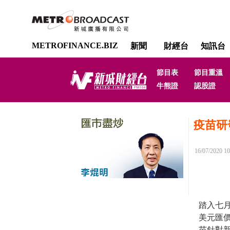
METROFINANCE.BIZ
新聞
財經台
知訊台
節目表
節目重溫
牛熊證
認股證
疫苗研
16/07/2020 10
踏入七
美元匯價
苗針對