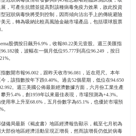
進展，可產生抗體並提高對該種病毒免疫力效果，故此投資
新型冠狀病毒快將受到控制，因而傾向沽出手上的傳統避險
幣美元，轉為吸納比較高風險金融市場產品，包括環球股票
內。
derna股價按日飆升6.9%，收報80.22美元壹股。週三美匯指
6.182後，波幅在一個月低位95.777到高位96.249 ，按日
21%。
指數開市報96.002，跟昨天收市96.081，近在咫尺。本年
今，該指數按年下跌0.40%。過去52個星期，低位在94.650
02.992。週三美國公佈最新經濟數據方面，六月份工業生產
攀升5.4%，創1959年以來最佳表現，市場預測為+4.3%。
使用率上升至68.6%，五月份數字為65.1%，也優於市場預
8%。
邦儲備局最新《褐皮書》地區經濟報告顯示，截至七月初為
國大部份地區經濟活動呈現正增長，然而該增長仍低於病毒