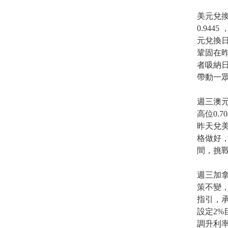
美元兌
0.944
元兌換日
鞏固在昨
者吸納
帶動一
週三澳元
高位0.
昨天兌美
格做好，
間，挑戰
週三加
策不變，
指引，
設定2%
調升利