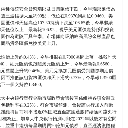
換兩種傳統安全貨幣瑞郎及日圓匯價下跌，今早瑞郎匯價為
5 ，週三波幅擴大至約90點，低位在0.9370到高位0.9460。美
圓匯價昨天從高位107.30持續下跌至106.65後，今早繼續
天低位以上，最新報106.95，視乎美元匯價走勢係和投資
日圓作為避險工具主宰。市場傾向吸納較高風險金融產品也
眾商品貨幣匯價兌換美元上升。
匯價上升約0.43%，今早徘徊在0.7000區間上落，挑戰昨天
7040 。紐元匯價也跟隨澳元匯價上升，今早最新報0.6560，
元整體上升約0.46%。美元兌換加元匯價受到國際期油價
因而推低該組貨幣匯價昨天下滑約0.73%，今早報1.3500區
下一個支持位1.3460。
拿大中央銀行舉行金融市場政策會議後宣佈維持各項金融政
包括利率在0.25%，符合市場預測。會後該央行加入前瞻
承諾維持目前利率接近0%區域直至該國通脹持續邁向該央行
目標為止。加拿大中央銀行預測可能在2022年以後才有空間
率，並重申繼續每星期購買50億加元債券，直至經濟復甦穩