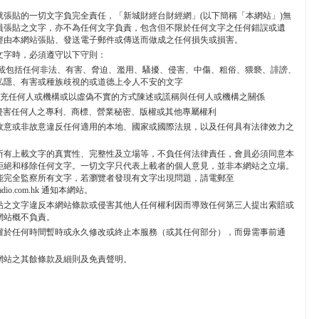
就張貼的一切文字負完全責任，「新城財經台財經網」(以下簡稱「本網站」)無
員張貼之文字，亦不為任何文字負責，包含但不限於任何文字之任何錯誤或遺
經由本網站張貼、發送電子郵件或傳送而做成之任何損失或損害。
文字時，必須遵守以下守則：
不能上載包括任何非法、有害、脅迫、濫用、騷擾、侵害、中傷、粗俗、猥褻、誹謗、
私隱、有害或種族歧視的或道德上令人不安的文字
不能冒充任何人或機構或以虛偽不實的方式陳述或謊稱與任何人或機構之關係
 不能侵害任何人之專利、商標、營業秘密、版權或其他專屬權利
 不能故意或非故意違反任何適用的本地、國家或國際法規，以及任何具有法律效力之
所有上載文字的真實性、完整性及立場等，不負任何法律責任，會員必須同意本
拒絕和移除任何文字。一切文字只代表上載者的個人意見，並非本網站之立場。
能完全監察所有文字，若瀏覽者發現有文字出現問題，請電郵至
radio.com.hk 通知本網站。
貼之文字違反本網站條款或侵害其他人任何權利因而導致任何第三人提出索賠或
網站概不負責。
權於任何時間暫時或永久修改或終止本服務（或其任何部分），而毋需事前通
網站之其餘條款及細則及免責聲明。