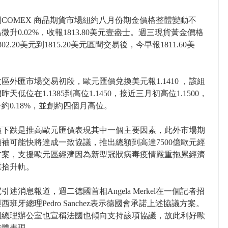
COMEX 商品期貨市場紐約八月份期金價格整體變動不
微升0.02%，收報1813.80美元壹盎士。週三現貨黃金價格
02.20美元到1815.20美元區間交易後，今早報1811.60美
區外匯市場交易初段，歐元匯價兌換美元報1.1410 ，該組
天低位在1.1385到高位1.1450，接近三月初高位1.1500，
約0.18%，並創約四個月高位。
價下跌是推高歐元匯價表現其中一個主要因素，此外市場期
袖可能快將達成一致協議，推出總額到高達7500億歐元經
方案，支援歐元區經濟因為新型冠狀病毒疫情嚴重拖累經濟
重拾升軌。
引述消息報道，週二德國首相Angela Merkel在一個記者招
西班牙總理Pedro Sanchez表示德國會承諾上述協議方案。
國總理辦公室也宣稱法國也傾向支持該項協議，故此利好歐
整體表現。