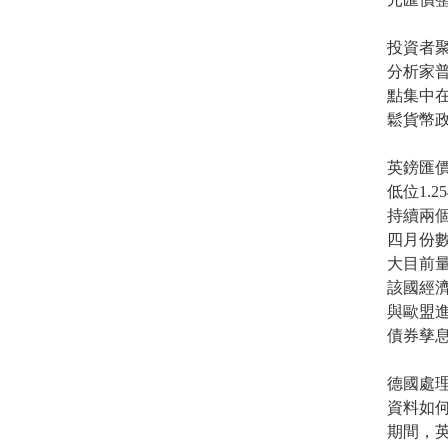
投資者
分析家
點集中
鬆貨幣
英鎊匯價
低位1.
持續兩個
四月份數
大目前
該國經
與歐盟
債券孳
德國處理
資料如
期間，英