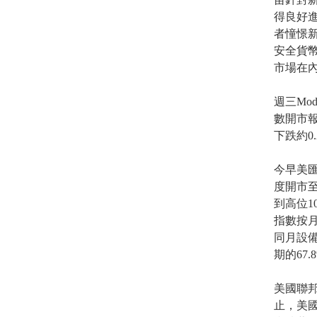
得良好
者憧憬
安全貨
市場在
週三Mo
數開市報9
下跌約0.
今早美匯
度開市至
到高位1
指數按月
同月設備
期的67.
美國聯
止，美