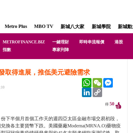
Metro Plus
MBO TV
新城八大家
新城學院
新城動
METROFINANCE.BIZ
一鍵理財
即時串流報價
港股
指數
專家列陣
發取得進展，推低美元避險需求
WhatsApp
WeChat
Messenger
:10
LinkedIn
Copy
Link
50
得
月份下半個月首個工作天的週四亞太區金融市場交易初段，
兌換各主要貨幣下跌。美國藥廠Moderna(MRNA.O)藥物疫
新型冠狀病毒疫情研發參與約45名志願者經臨床測試後，取