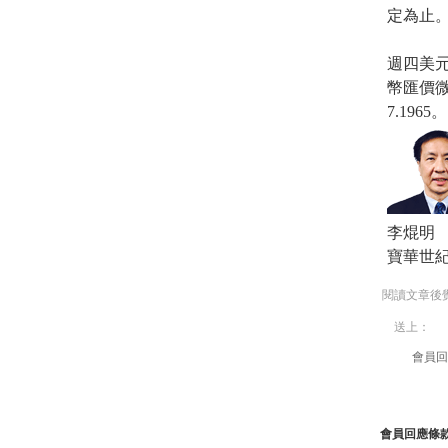
定為止
週四美元
幣匯價微
7.1965。
李焜明
寶華世
閱讀文章後
送上：
會員回
會員回應條