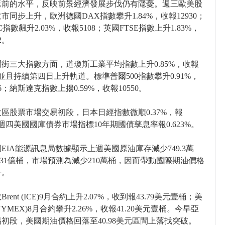
延前的水平，反映前景經濟發展步伐仍有隱憂。週三歐美股
市同步上升，歐洲德國DAX指數攀升1.84%，收報12930；
指數飆升2.03%，收報5108；英國FTSE指數上升1.83%，
2。
街三大指數方面，道瓊斯工業平均指數上升0.85%，收報
0，並且持續第四日上升軌道。標準普爾500指數攀升0.91%，
6；納斯達克指數上揚0.59%，收報10550。
區股票市場交易初段，日本日經指數微順0.37%，報
0。週四美國國庫債券市場指標10年期國債孳息率報0.623%。
EIA能源訊息局數據顯示上週美國原油庫存減少749.3萬
.31億桶，市場預測為減少210萬桶，因而帶動國際期油價格
升。
rent (ICE)9月合約上升2.07%，收到報43.79美元壹桶；美
NYMEX)8月合約攀升2.26%，收報41.20美元壹桶。今早亞
初段，美國期油價格回落至40.98美元區間上落找突破。