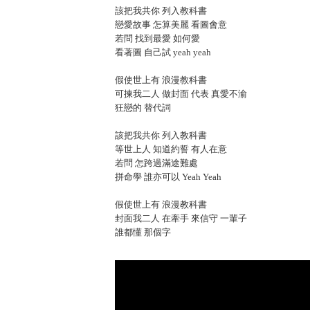
該把我共你 列入教科書
戀愛故事 怎算美麗 看圖會意
若問 找到最愛 如何愛
看著圖 自己試 yeah yeah
假使世上有 浪漫教科書
可揀我二人 做封面 代表 真愛不渝
狂戀的 替代詞
該把我共你 列入教科書
等世上人 知道約誓 有人在意
若問 怎跨過滿途難處
拼命學 誰亦可以 Yeah Yeah
假使世上有 浪漫教科書
封面我二人 在牽手 來信守 一輩子
誰都懂 那個字