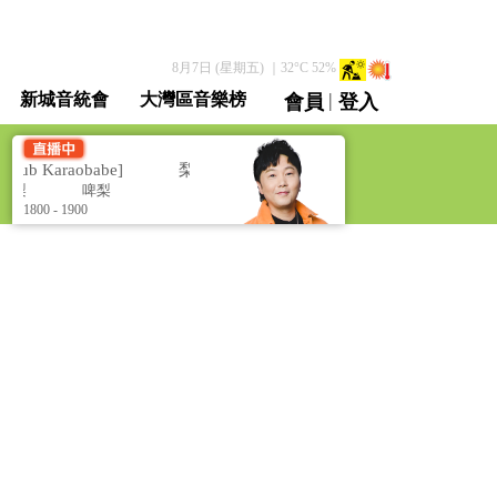
8月7日 (星期五)
｜
32
°C
52
%
|
新城音統會
大灣區音樂榜
會員
登入
直播 / 重溫
ub Karaobabe]
梨事會 卡拉 O!BABE [Barry's Hub Karaobabe]
啤梨
啤梨
1800 - 1900