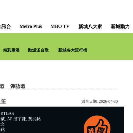
Metro Plus
MBO TV
知訊台
新城八大家
新城動力
梨事會 卡拉 O!BABE [Barry's H
精彩重溫
勁爆派台歌
新城各大流行榜
浚笙
派台日期:
2026-04-30
BTBAS
, AP 潘宇謙, 黃兆銘
偉文
兆銘