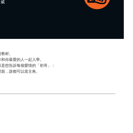
考威
漫教材。
你和你最愛的人一起入學。
而是想告訴每個愛情的「初哥」：
封面，誰都可以當主角。
。