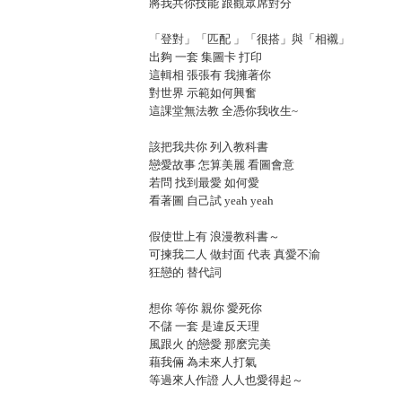
將我共你技能 跟觀眾席對分
「登對」「匹配 」「很搭」與「相襯」
出夠 一套 集圖卡 打印
這輯相 張張有 我擁著你
對世界 示範如何興奮
這課堂無法教 全憑你我收生~
該把我共你 列入教科書
戀愛故事 怎算美麗 看圖會意
若問 找到最愛 如何愛
看著圖 自己試 yeah yeah
假使世上有 浪漫教科書～
可揀我二人 做封面 代表 真愛不渝
狂戀的 替代詞
想你 等你 親你 愛死你
不儲 一套 是違反天理
風跟火 的戀愛 那麽完美
藉我倆 為未來人打氣
等過來人作證 人人也愛得起～