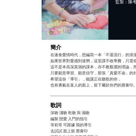
監製：陳
簡介
在速食愛情時代，想編寫一本「不退流行」的浪
如果世界對愛感到迷惘，這堂課不收學費，只需
這不是本高深莫測的課本，亦不教艱澀的理論，
只要願意學習、願意信守，那張「真愛不渝」的
希望這份「導引」，能讓正在聽歌的你，
也有勇氣在某人的面上，留下屬於你們的唇膏印
歌詞
深吻 淺吻 乾吻 與 濕吻
編製 戀愛 入門的指引
等初哥 可跟據 我的導引
去試試 面上留 唇膏印