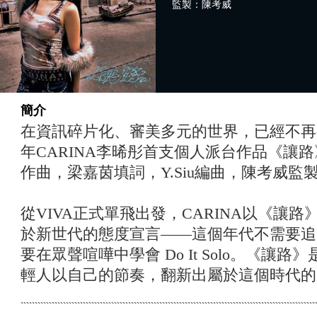
監製：陳考威
簡介
在資訊碎片化、審美多元的世界，已經不再有
年CARINA李晞彤首支個人派台作品《讓路》
作曲，梁嘉茵填詞，Y.Siu編曲，陳考威監
從VIVA正式單飛出發，CARINA以《讓路
於新世代的態度宣言——這個年代不需要追
要在眾聲喧嘩中學會 Do It Solo。《讓
輕人以自己的節奏，翻新出屬於這個時代的