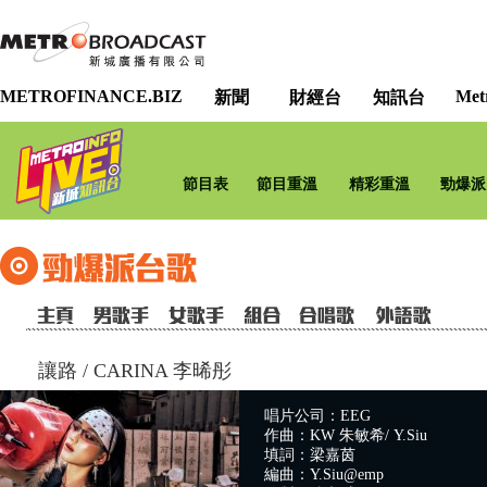
METROFINANCE.BIZ
Met
新聞
財經台
知訊台
節目表
節目重溫
精彩重溫
勁爆派
讓路
/
CARINA 李晞彤
唱片公司：EEG
作曲：KW 朱敏希/ Y.Siu
填詞：梁嘉茵
編曲：Y.Siu@emp