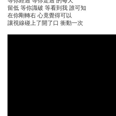
等你經過 等你走過 的每天
留低 等你識破 等看到我 誰可知
在你剛轉右 心竟覺得可以
讓視線碰上了開了口 衝動一次