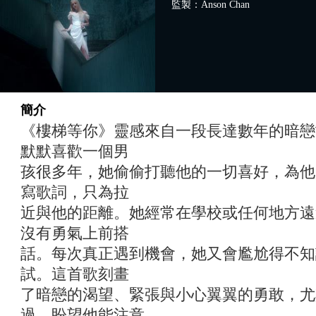
監製：Anson Chan
簡介
《樓梯等你》靈感來自一段長達數年的暗戀
默默喜歡一個男
孩很多年，她偷偷打聽他的一切喜好，為他
寫歌詞，只為拉
近與他的距離。她經常在學校或任何地方遠遠地
沒有勇氣上前搭
話。每次真正遇到機會，她又會尷尬得不知
試。這首歌刻畫
了暗戀的渴望、緊張與小心翼翼的勇敢，尤
過、盼望他能注意