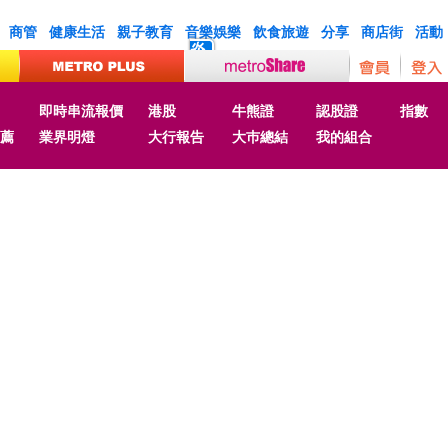
商管
健康生活
親子教育
音樂娛樂
飲食旅遊
分享
商店街
活動
炎
即時串流報價
港股
牛熊證
認股證
指數
薦
業界明燈
大行報告
大巿總結
我的組合