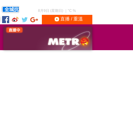
全城抗
8月9日 (星期日)
｜
°C
%
直播 / 重溫