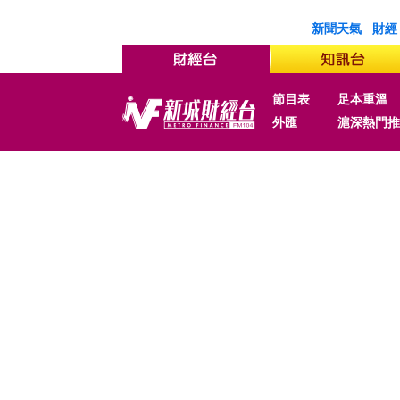
新聞天氣
財經
節目表
足本重溫
外匯
滬深熱門推