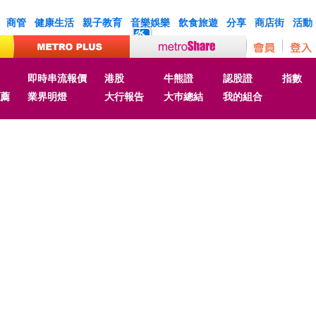
商管
健康生活
親子教育
音樂娛樂
飲食旅遊
分享
商店街
活動
炎
即時串流報價
港股
牛熊證
認股證
指數
薦
業界明燈
大行報告
大巿總結
我的組合