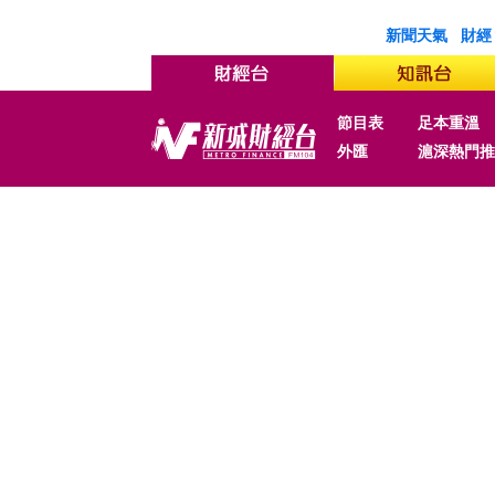
新聞天氣
財經
節目表
足本重溫
外匯
滬深熱門推