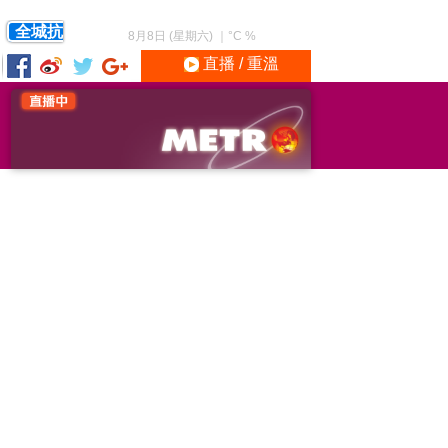
全城抗
8月8日 (星期六)
｜
°C
%
直播 / 重溫