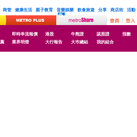
商管
健康生活
親子教育
音樂娛樂
飲食旅遊
分享
商店街
活動
炎
即時串流報價
港股
牛熊證
認股證
指數
薦
業界明燈
大行報告
大巿總結
我的組合