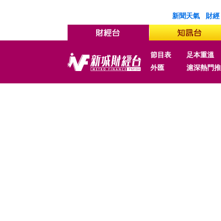
新聞天氣
財經
節目表
足本重溫
外匯
滬深熱門推