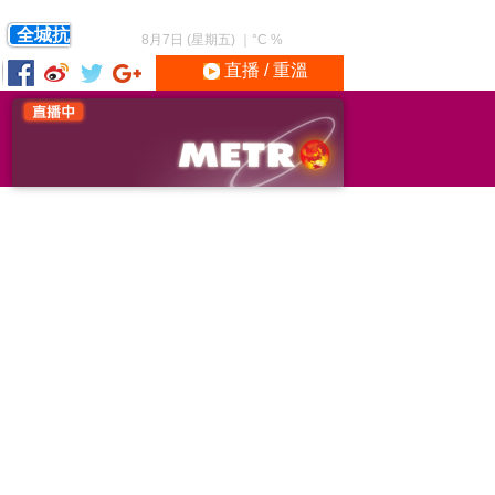
全城抗
8月7日 (星期五)
｜
°C
%
直播 / 重溫