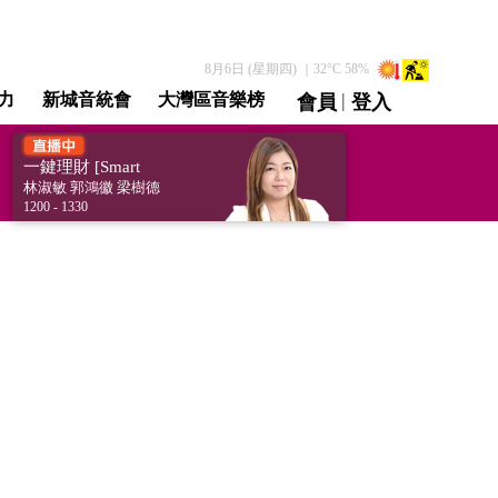
8月6日 (星期四)
｜
32
°C
58
%
|
力
新城音統會
大灣區音樂榜
會員
登入
直播 / 重溫
一鍵理財 [Smart
Finance Hub]
林淑敏 郭鴻徽 梁樹德
1200 - 1330