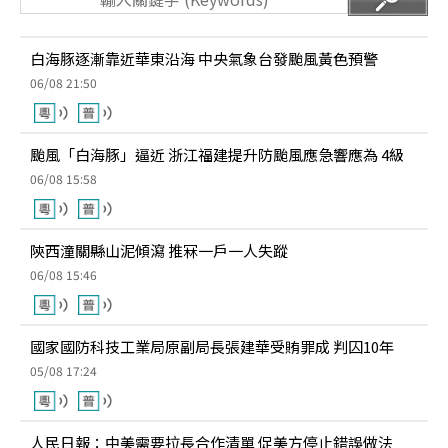
白海豚逐漸靠近華東沿海 中央氣象台發颱風黃色預警
06/08 21:50
颱風「白海豚」逼近 浙江福建提升防颱風應急響應為 4級
06/08 15:58
陝西潼關縣山泥傾瀉 推冧一戶一人失蹤
06/08 15:46
國家國防科技工業局原副局長張建華受賄罪成 判囚10年
05/08 17:24
人民日報：中美需要拉長合作清單 促美方停止錯誤做法