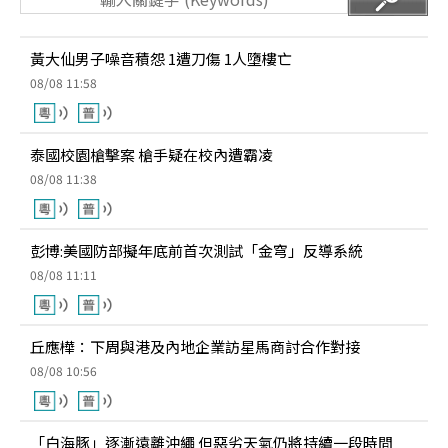
黃大仙男子噪音積怨 1遭刀傷 1人墮樓亡
08/08 11:58
泰國校園槍擊案 槍手疑在校內遭霸凌
08/08 11:38
彭博:美國防部擬年底前首次測試「金穹」反導系統
08/08 11:11
丘應樺：下周與港及內地企業訪星馬商討合作對接
08/08 10:56
「白海豚」逐漸遠離沖繩 但惡劣天氣仍將持續一段時間