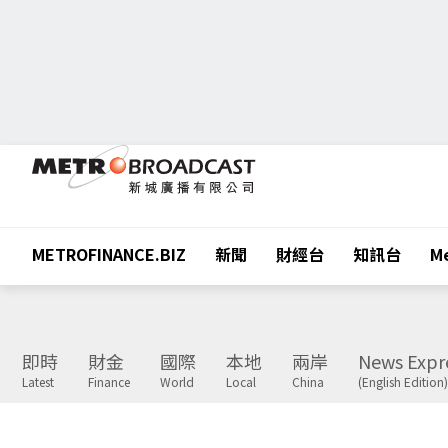
METROFINANCE.BIZ
新聞
財經台
知訊台
Me
即時
財金
國際
本地
兩岸
News Expr
Latest
Finance
World
Local
China
(English Edition)