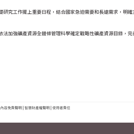
基礎研究工作擺上重要日程，結合國家急迫需要和長遠需求，明確
要依法加強礦產資源全鏈條管理科學確定戰略性礦產資源目錄，完
建內容免責聲明
|
智慧財產權聲明
|
使用者責任