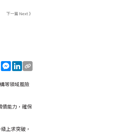
下一篇 Next 》
sApp
WeChat
Messenger
LinkedIn
機構等領域風險
償債能力，確保
升級上求突破，