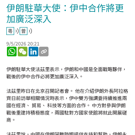
伊朗駐華大使：伊中合作將更
加廣泛深入
9/5/2026 20:21
WhatsApp
WeChat
LinkedIn
伊朗駐華大使法茲里表示，伊朗和中國是全面戰略夥伴，
戰後的伊中合作必將更加廣泛深入。
法茲里昨日在北京召開記者會。 他在介紹伊朗外長阿拉格
齊日前訪華相關情況時表示，伊中雙方強調要持續推進兩
國在經濟、 貿易、 科技等方面的合作。 中方對參與伊朗
戰後重建持積極態度，兩國駐對方國家使館將就此開展磋
商。
法茲里說，中國在伊朗困難時期提供支持和幫助，伊朗永