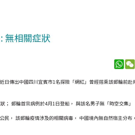
: 無相關症狀
What
近日傳出中國四川宜賓市1名探險「網紅」曾經搭乘該郵輪前赴南極
症狀； 郵輪首宗病例於4月1日登船， 與該名男子無「時空交集」
公民， 該郵輪疫情涉及的相關病毒， 中國境內無自然宿主分布