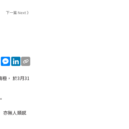
下一篇 Next 》
sApp
WeChat
Messenger
LinkedIn
， 於3月31
。
， 亦無人類感