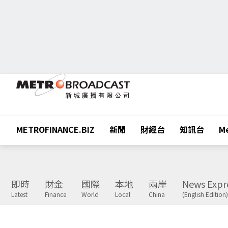
METROFINANCE.BIZ
新聞
財經台
知訊台
Me
即時
財金
國際
本地
兩岸
News Expr
Latest
Finance
World
Local
China
(English Edition)