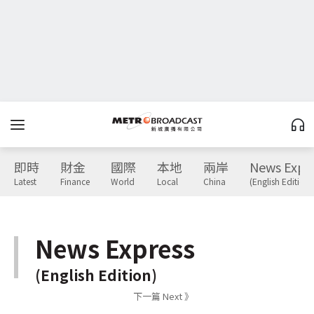
即時
財金
國際
本地
兩岸
News Expr
Latest
Finance
World
Local
China
(English Edition)
News Express
(English Edition)
下一篇 Next 》