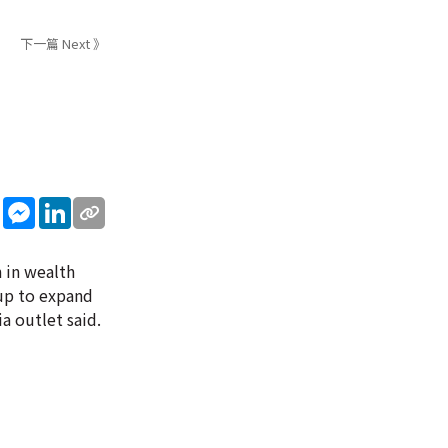
下一篇 Next 》
sApp
WeChat
Messenger
LinkedIn
n in wealth
oup to expand
a outlet said.