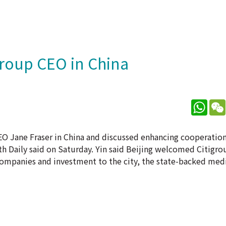
group CEO in China
What
 CEO Jane Fraser in China and discussed enhancing cooperatio
h Daily said on Saturday. Yin said Beijing welcomed Citigr
 companies and investment to the city, the state-backed medi