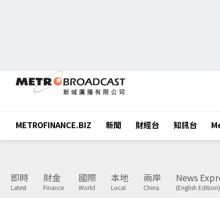
METROFINANCE.BIZ
新聞
財經台
知訊台
Me
即時
財金
國際
本地
兩岸
News Expr
Latest
Finance
World
Local
China
(English Edition)