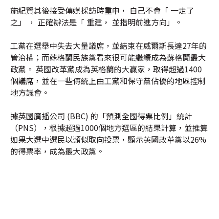
施紀賢其後接受傳媒採訪時重申， 自己不會「 一走了
之」 ， 正確辦法是「 重建， 並指明前進方向」。
工黨在選舉中失去大量議席，並結束在威爾斯長達27年的
管治權；而蘇格蘭民族黨看來很可能繼續成為蘇格蘭最大
政黨。 英國改革黨成為英格蘭的大贏家，取得超過1400
個議席，並在一些傳統上由工黨和保守黨佔優的地區控制
地方議會。
據英國廣播公司 (BBC) 的「預測全國得票比例」統計
（PNS），根據超過1000個地方選區的結果計算，並推算
如果大選中選民以類似取向投票，顯示英國改革黨以26%
的得票率，成為最大政黨。