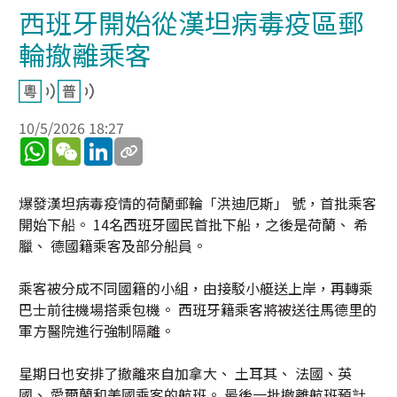
西班牙開始從漢坦病毒疫區郵
輪撤離乘客
10/5/2026 18:27
WhatsApp
WeChat
LinkedIn
爆發漢坦病毒疫情的荷蘭郵輪「洪迪厄斯」 號，首批乘客
開始下船。 14名西班牙國民首批下船，之後是荷蘭、 希
臘、 德國籍乘客及部分船員。
乘客被分成不同國籍的小組，由接駁小艇送上岸，再轉乘
巴士前往機場搭乘包機。 西班牙籍乘客將被送往馬德里的
軍方醫院進行強制隔離。
星期日也安排了撤離來自加拿大、 土耳其、 法國、英
國、 愛爾蘭和美國乘客的航班。 最後一批撤離航班預計