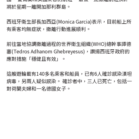
將於星期一離開加那利群島。
西班牙衛生部長加西亞(Monica Garcia)表示，目前船上所
有乘客均無症狀，撤離行動進展順利。
前往當地協調撤離過程的世界衛生組織(WHO)總幹事譚德
塞(Tedros Adhanom Ghebreyesus)，讚揚西班牙政府的
應對措施「穩健且有效」。
這艘遊輪載有140多名乘客和船員，已有6人確診感染漢坦
病毒，另兩人疑似感染。 確診者中，三人已死亡，包括一
對荷蘭夫婦和一名德國女子。