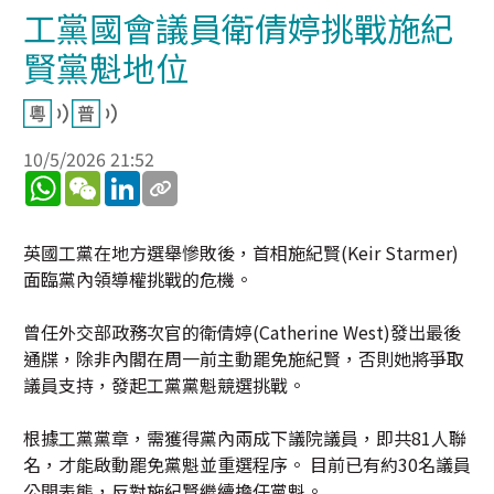
工黨國會議員衛倩婷挑戰施紀
賢黨魁地位
10/5/2026 21:52
WhatsApp
WeChat
LinkedIn
英國工黨在地方選舉慘敗後，首相施紀賢(Keir Starmer)
面臨黨內領導權挑戰的危機。
曾任外交部政務次官的衛倩婷(Catherine West)發出最後
通牒，除非內閣在周一前主動罷免施紀賢，否則她將爭取
議員支持，發起工黨黨魁競選挑戰。
根據工黨黨章，需獲得黨內兩成下議院議員，即共81人聯
名，才能啟動罷免黨魁並重選程序。 目前已有約30名議員
公開表態，反對施紀賢繼續擔任黨魁。