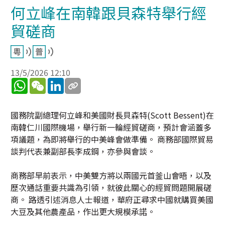
何立峰在南韓跟貝森特舉行經
貿磋商
13/5/2026 12:10
WhatsApp
WeChat
LinkedIn
國務院副總理何立峰和美國財長貝森特(Scott Bessent)在
南韓仁川國際機場，舉行新一輪經貿磋商，預計會涵蓋多
項議題，為即將舉行的中美峰會做準備。 商務部國際貿易
談判代表兼副部長李成鋼，亦參與會談。
商務部早前表示，中美雙方將以兩國元首釜山會晤，以及
歷次通話重要共識為引領，就彼此關心的經貿問題開展磋
商。 路透引述消息人士報道，華府正尋求中國就購買美國
大豆及其他農產品，作出更大規模承諾。