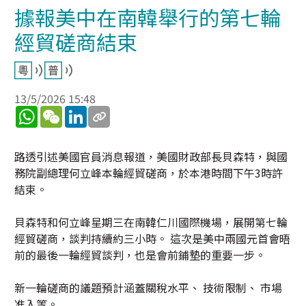
據報美中在南韓舉行的第七輪
經貿磋商結束
13/5/2026 15:48
WhatsApp
WeChat
LinkedIn
路透引述美國官員消息報道，美國財政部長貝森特，與國
務院副總理何立峰本輪經貿磋商，於本港時間下午3時許
結束。
貝森特和何立峰星期三在南韓仁川國際機場，展開第七輪
經貿磋商，談判持續約三小時。 這次是美中兩國元首會晤
前的最後一輪經貿談判，也是會前鋪墊的重要一步。
新一輪磋商的議題預計涵蓋關稅水平、 技術限制、 市場
准入等。