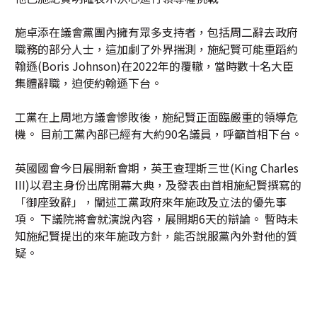
施卓添在議會黨團內擁有眾多支持者，包括周二辭去政府
職務的部分人士，這加劇了外界揣測，施紀賢可能重蹈約
翰遜(Boris Johnson)在2022年的覆轍，當時數十名大臣
集體辭職，迫使約翰遜下台。
工黨在上周地方議會慘敗後，施紀賢正面臨嚴重的領導危
機。 目前工黨內部已經有大約90名議員，呼籲首相下台。
英國國會今日展開新會期，英王查理斯三世(King Charles
III)以君主身份出席開幕大典，及發表由首相施紀賢撰寫的
「御座致辭」，闡述工黨政府來年施政及立法的優先事
項。 下議院將會就演說內容，展開期6天的辯論。 暫時未
知施紀賢提出的來年施政方針，能否說服黨內外對他的質
疑。