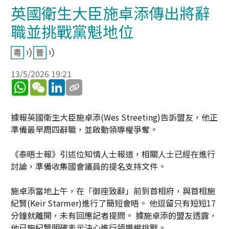
英國衛生大臣施卓添傳出將辭
職並挑戰黨魁地位
13/5/2026 19:21
WhatsApp
WeChat
LinkedIn
據報英國衛生大臣施卓添(Wes Streeting)告訴盟友，他正
準備最早周四辭職，並啟動領導權爭奪。
《泰晤士報》引述位知情人士報道，相關人士已經在進行
討論，準備收集國會議員的提名支持文件。
施卓添當地上午，在「御座致辭」前到首相府，與首相施
紀賢(Keir Starmer)進行了簡短會晤。 他逗留只有短短17
分鐘就離開，未有回應記者提問。 據施卓添的盟友透露，
他已施紀賢明確表示決心進行領導權挑戰。