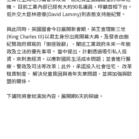
機。 目前工黨內部已經有大約90名議員，呼籲首相下台。
低外交大臣林德偉(David Lammy)則表態支持施紀賢。
與此同時，英國國會今日展開新會期，英王查理斯三世
(King Charles III)以君主身份出席開幕大典，及發表由施
紀賢政府撰寫的「御座致辭」，闡述工黨政府未來一年施
政及立法的優先事項。 當中提出，計劃透過吸引私人投
資，來刺激經濟，以應對國民生活成本問題；並會進行醫
療、警政及司法等改革；此外，承諾投入社會住宅、 改革
租賃制度、 解決兒童貧困與青年失業問題，並將加強與歐
盟的關係。
下議院將會就演說內容，展開期6天的辯論。