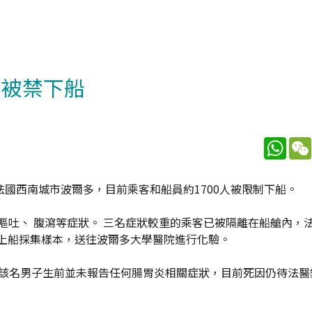
客被禁下船
What
國西南城市波爾多，目前乘客和船員約1700人被限制下船。
出現嘔吐、 腹瀉等症狀。 三名症狀較重的乘客已被隔離在船艙內，
已上船採集樣本，送往波爾多大學醫院進行化驗。
報該名男子生前並未報告任何腸胃炎相關症狀，目前死因仍待法醫