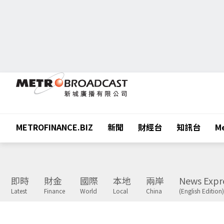
METROFINANCE.BIZ
新聞
財經台
知訊台
Me
即時
財金
國際
本地
兩岸
News Expr
Latest
Finance
World
Local
China
(English Edition)