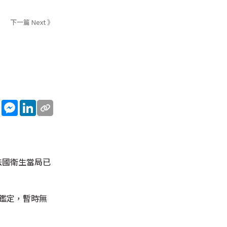
下一篇 Next 》
sApp
WeChat
Messenger
LinkedIn
法國衛生當局已
鑑定，暫時無