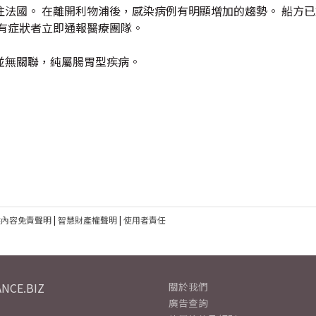
法國。 在離開利物浦後，感染病例有明顯增加的趨勢。 船方
有症狀者立即通報醫療團隊。
並無關聯，純屬腸胃型疾病。
建內容免責聲明
|
智慧財產權聲明
|
使用者責任
NCE.BIZ
關於我們
廣告查詢