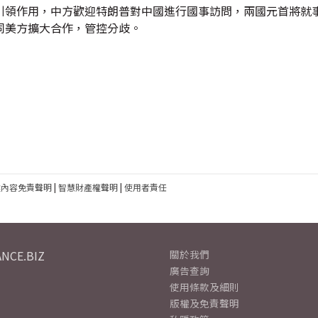
引領作用，中方歡迎特朗普對中國進行國事訪問，兩國元首將就
同美方擴大合作，管控分歧。
建內容免責聲明
|
智慧財產權聲明
|
使用者責任
NCE.BIZ
關於我們
廣告查詢
使用條款及細則
版權及免責聲明