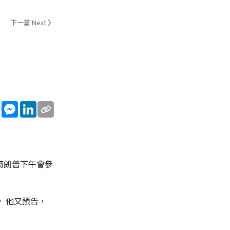
下一篇 Next 》
sApp
WeChat
Messenger
LinkedIn
特朗普下午會參
 他又預告，