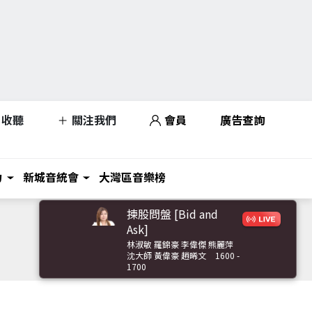
收聽
關注我們
會員
廣告查詢
力
新城音統會
大灣區音樂榜
揀股問盤 [Bid and
Ask]
林淑敏 羅錦豪 李偉傑 熊麗萍
沈大師 黃偉豪 趙晞文
1600 -
1700