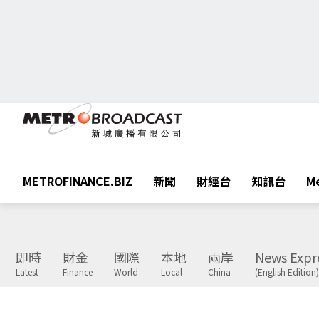
METROFINANCE.BIZ
新聞
財經台
知訊台
Me
即時
財金
國際
本地
兩岸
News Expr
Latest
Finance
World
Local
China
(English Edition)