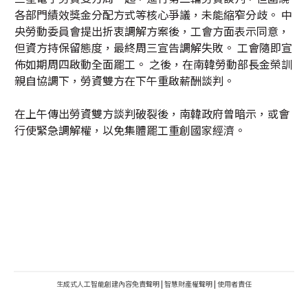
各部門績效獎金分配方式等核心爭議，未能縮窄分歧。 中
央勞動委員會提出折衷調解方案後，工會方面表示同意，
但資方持保留態度，最終周三宣告調解失敗。 工會隨即宣
佈如期周四啟動全面罷工。 之後，在南韓勞動部長金榮訓
親自協調下，勞資雙方在下午重啟薪酬談判。
在上午傳出勞資雙方談判破裂後，南韓政府曾暗示，或會
行使緊急調解權，以免集體罷工重創國家經濟。
生成式人工智能創建內容免責聲明
|
智慧財產權聲明
|
使用者責任