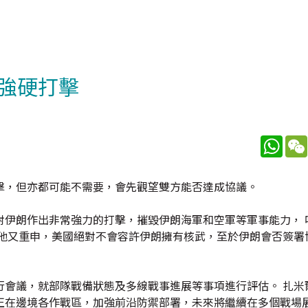
強硬打擊
What
擊，但亦都可能不需要，會先觀望雙方能否達成協議。
對伊朗作出非常強力的打擊，摧毀伊朗海軍和空軍等軍事能力， 
 他又重申，美國絕對不會容許伊朗擁有核武，至於伊朗會否簽署
行會議，就部隊戰備狀態及多線戰事進展等事項進行評估。 扎米
正在邊境各作戰區，加強前沿防禦部署，未來將繼續在多個戰場