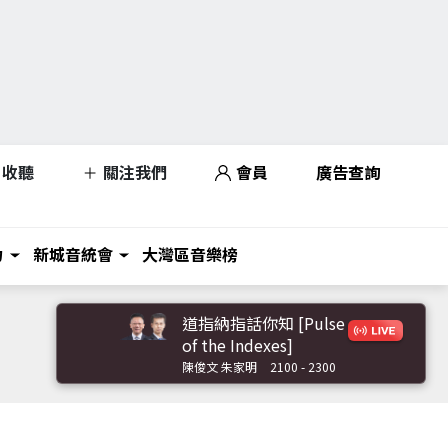
收聽
關注我們
會員
廣告查詢
力
新城音統會
大灣區音樂榜
道指納指話你知 [Pulse
of the Indexes]
陳俊文 朱家明
2100 - 2300