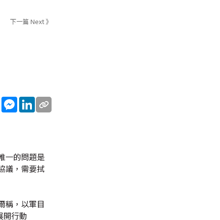
下一篇 Next 》
sApp
WeChat
Messenger
LinkedIn
唯一的問題是
協議，需要拭
爾稱，以軍目
展開行動