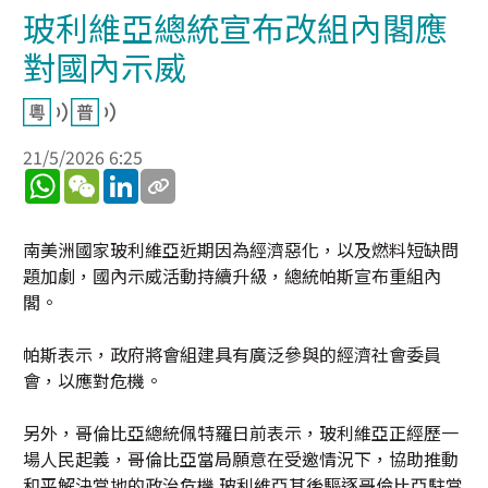
玻利維亞總統宣布改組內閣應
對國內示威
21/5/2026 6:25
WhatsApp
WeChat
LinkedIn
南美洲國家玻利維亞近期因為經濟惡化，以及燃料短缺問
題加劇，國內示威活動持續升級，總統帕斯宣布重組內
閣。
帕斯表示，政府將會組建具有廣泛參與的經濟社會委員
會，以應對危機。
另外，哥倫比亞總統佩特羅日前表示，玻利維亞正經歷一
場人民起義，哥倫比亞當局願意在受邀情況下，協助推動
和平解決當地的政治危機.玻利維亞其後驅逐哥倫比亞駐當