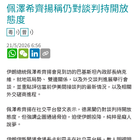
佩澤希齊揚稱仍對談判持開放
態度
21/5/2026 6:56
WhatsApp
WeChat
LinkedIn
伊朗總統佩澤希齊揚會見到訪的巴基斯坦內政部長納克
維，就地區局勢、 雙邊關係，以及外交談判進展舉行會
談，並重點評估當前伊美間接談判的最新情況，以及相關
外交磋商進程。
佩澤希齊揚在社交平台發文表示，德黑蘭仍對談判持開放
態度，但強調企圖通過脅迫，迫使伊朗投降，純粹是癡人
說夢。
伊朗伊斯蘭議會議長卡利巴夫在社交平台稱，敵人明裡暗